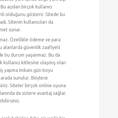
Bu açıdan birçok kullanıcı
enli olduğunu gösterir. Sitede bu
ı. Sitenin kullanıcıları da
zmet sunar.
az. Özellikle ödeme ve para
u alanlarda güvenlik zaafiyeti
tede bu durum yaşanmaz. Bu da
k kullanıcı kitlesine ulaşmış olan
giriş yapma imkanı gün boyu
ir arada sunulur. Böylece
siniz. Siteler birçok online oyuna
anında da sizlere avantaj sağlar.
bilirsiniz.