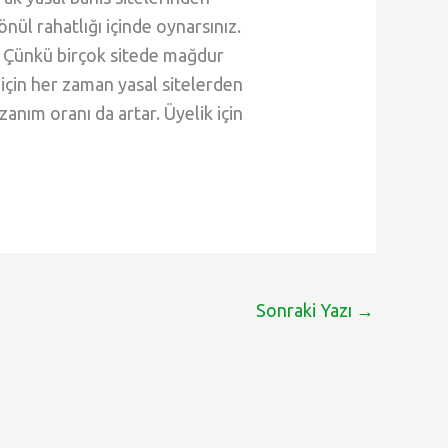
nül rahatlığı içinde oynarsınız.
r. Çünkü birçok sitede mağdur
 için her zaman yasal sitelerden
kazanım oranı da artar. Üyelik için
Sonraki Yazı
→