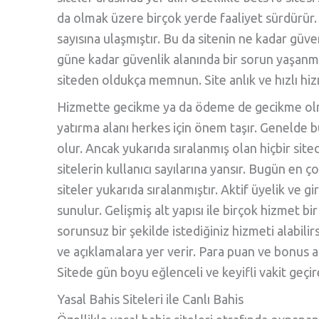
da olmak üzere birçok yerde faaliyet sürdürür. 
sayısına ulaşmıştır. Bu da sitenin ne kadar güv
güne kadar güvenlik alanında bir sorun yaşanmad
siteden oldukça memnun. Site anlık ve hızlı hi
Hizmette gecikme ya da ödeme de gecikme olm
yatırma alanı herkes için önem taşır. Genelde b
olur. Ancak yukarıda sıralanmış olan hiçbir si
sitelerin kullanıcı sayılarına yansır. Bugün en ço
siteler yukarıda sıralanmıştır. Aktif üyelik ve 
sunulur. Gelişmiş alt yapısı ile birçok hizmet b
sorunsuz bir şekilde istediğiniz hizmeti alabilir
ve açıklamalara yer verir. Para puan ve bonus al
Sitede gün boyu eğlenceli ve keyifli vakit geçire
Yasal Bahis Siteleri ile Canlı Bahis