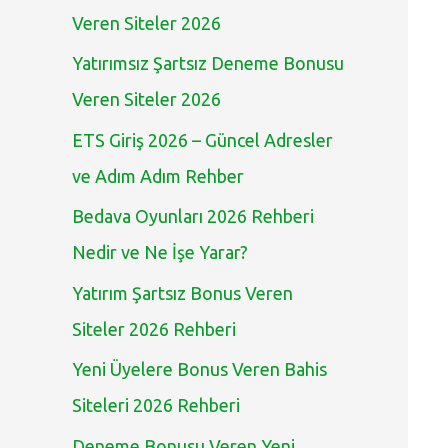
Veren Siteler 2026
Yatırımsız Şartsız Deneme Bonusu
Veren Siteler 2026
ETS Giriş 2026 – Güncel Adresler
ve Adım Adım Rehber
Bedava Oyunları 2026 Rehberi
Nedir ve Ne İşe Yarar?
Yatırım Şartsız Bonus Veren
Siteler 2026 Rehberi
Yeni Üyelere Bonus Veren Bahis
Siteleri 2026 Rehberi
Deneme Bonusu Veren Yeni