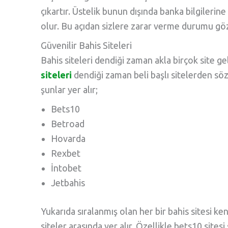
çıkartır. Üstelik bunun dışında banka bilgiler
olur. Bu açıdan sizlere zarar verme durumu gö
Güvenilir Bahis Siteleri
Bahis siteleri dendiği zaman akla birçok site ge
siteleri
dendiği zaman beli başlı sitelerden söz e
şunlar yer alır;
Bets10
Betroad
Hovarda
Rexbet
İntobet
Jetbahis
Yukarıda sıralanmış olan her bir bahis sitesi ke
siteler arasında yer alır. Özellikle bets10 sitesi