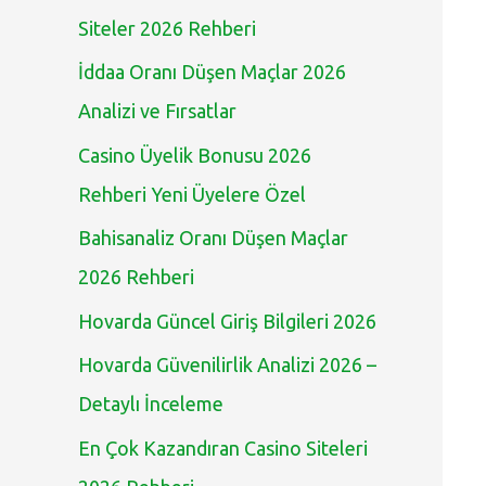
Siteler 2026 Rehberi
İddaa Oranı Düşen Maçlar 2026
Analizi ve Fırsatlar
Casino Üyelik Bonusu 2026
Rehberi Yeni Üyelere Özel
Bahisanaliz Oranı Düşen Maçlar
2026 Rehberi
Hovarda Güncel Giriş Bilgileri 2026
Hovarda Güvenilirlik Analizi 2026 –
Detaylı İnceleme
En Çok Kazandıran Casino Siteleri