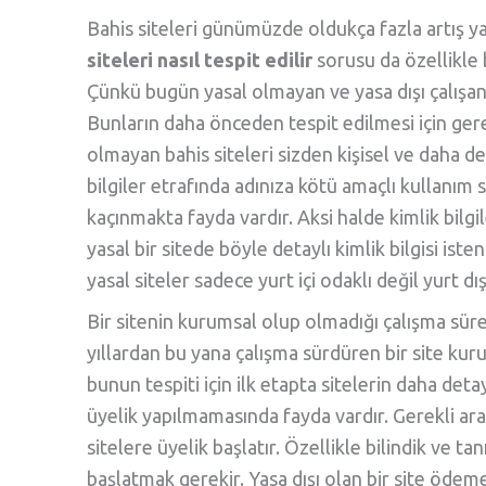
Bahis siteleri günümüzde oldukça fazla artış y
siteleri nasıl tespit edilir
sorusu da özellikl
Çünkü bugün yasal olmayan ve yasa dışı çalışan b
Bunların daha önceden tespit edilmesi için gere
olmayan bahis siteleri sizden kişisel ve daha det
bilgiler etrafında adınıza kötü amaçlı kullanım
kaçınmakta fayda vardır. Aksi halde kimlik bilgil
yasal bir sitede böyle detaylı kimlik bilgisi is
yasal siteler sadece yurt içi odaklı değil yurt dış
Bir sitenin kurumsal olup olmadığı çalışma süreci
yıllardan bu yana çalışma sürdüren bir site ku
bunun tespiti için ilk etapta sitelerin daha detay
üyelik yapılmamasında fayda vardır. Gerekli ar
sitelere üyelik başlatır. Özellikle bilindik ve tanı
başlatmak gerekir. Yasa dışı olan bir site ödem