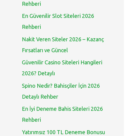
Rehberi
En Güvenilir Slot Siteleri 2026
Rehberi
Nakit Veren Siteler 2026 – Kazanç
Fırsatları ve Güncel
Güvenilir Casino Siteleri Hangileri
2026? Detaylı
Spino Nedir? Bahisçiler İçin 2026
Detaylı Rehber
En İyi Deneme Bahis Siteleri 2026
Rehberi
Yatırımsız 100 TL Deneme Bonusu