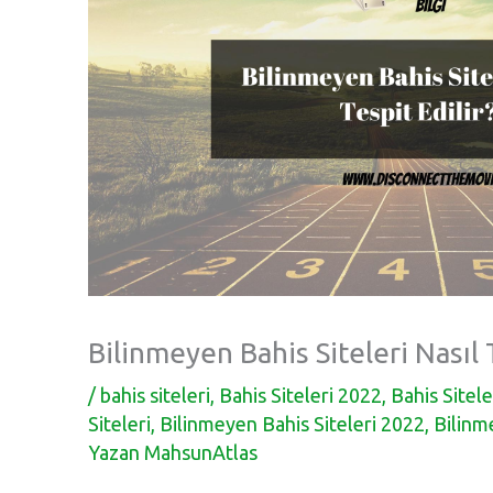
Bilinmeyen Bahis Siteleri Nasıl T
/
bahis siteleri
,
Bahis Siteleri 2022
,
Bahis Sitel
Siteleri
,
Bilinmeyen Bahis Siteleri 2022
,
Bilinm
Yazan
MahsunAtlas