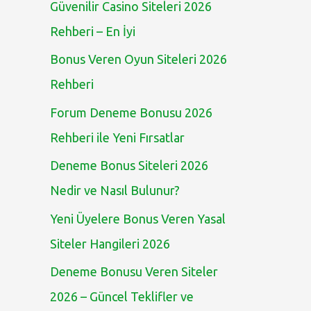
Güvenilir Casino Siteleri 2026
Rehberi – En İyi
Bonus Veren Oyun Siteleri 2026
Rehberi
Forum Deneme Bonusu 2026
Rehberi ile Yeni Fırsatlar
Deneme Bonus Siteleri 2026
Nedir ve Nasıl Bulunur?
Yeni Üyelere Bonus Veren Yasal
Siteler Hangileri 2026
Deneme Bonusu Veren Siteler
2026 – Güncel Teklifler ve