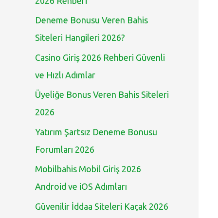
2026 Rehberi
Deneme Bonusu Veren Bahis
Siteleri Hangileri 2026?
Casino Giriş 2026 Rehberi Güvenli
ve Hızlı Adımlar
Üyeliğe Bonus Veren Bahis Siteleri
2026
Yatırım Şartsız Deneme Bonusu
Forumları 2026
Mobilbahis Mobil Giriş 2026
Android ve iOS Adımları
Güvenilir İddaa Siteleri Kaçak 2026