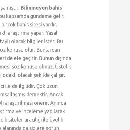
aşamıştır.
Bilinmeyen bahis
e bu kapsamda gündeme gelir.
irçok bahis sitesi vardır.
kli araştırma yapar. Yasal
aylı olacak bilgiler ister. Bu
 söz konusu olur. Bunlardan
eri de ele geçirir. Bunun dışında
tenmesi söz konusu olmaz. Üstelik
ı odaklı olacak şekilde çalışır.
 ile de ilgilidir. Çok uzun
rumsallaşmış demektir. Ancak
lı araştırılması önerir. Anında
aştırma ve inceleme yapılarak
dık siteler aracılığı ile üyelik
e alanında da sizlere sorun