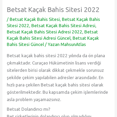
Betsat Kaçak Bahis Sitesi 2022
/
Betsat Kaçak Bahis Sitesi
,
Betsat Kaçak Bahis
Sitesi 2022
,
Betsat Kaçak Bahis Sitesi Adresi
,
Betsat Kaçak Bahis Sitesi Adresi 2022
,
Betsat
Kaçak Bahis Sitesi Adresi Güncel
,
Betsat Kaçak
Bahis Sitesi Güncel
/ Yazan
MahsunAtlas
Betsat kaçak bahis sitesi 2022 yılında da ön plana
çıkmaktadır. Curaçao Hükümetinin lisans verdiği
sitelerden birisi olarak dikkat çekmekle sorunsuz
şekilde çekim yapılabilen adresler arasındadır. En
hızlı para çekilen Betsat kaçak bahis sitesi olarak
gösterilmektedir. Bu kapsamda çekim işlemlerinde
asla problem yaşamazsınız.
Betsat Dolandırıcı mı?
Bet şirketlerinin dolandırıcı olup olmadığını