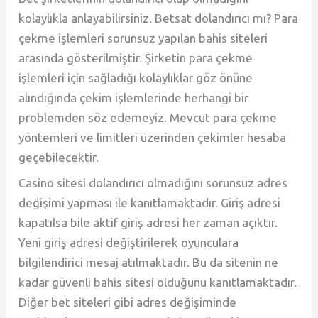
kolaylıkla anlayabilirsiniz. Betsat dolandırıcı mı? Para
çekme işlemleri sorunsuz yapılan bahis siteleri
arasında gösterilmiştir. Şirketin para çekme
işlemleri için sağladığı kolaylıklar göz önüne
alındığında çekim işlemlerinde herhangi bir
problemden söz edemeyiz. Mevcut para çekme
yöntemleri ve limitleri üzerinden çekimler hesaba
geçebilecektir.
Casino sitesi dolandırıcı olmadığını sorunsuz adres
değişimi yapması ile kanıtlamaktadır. Giriş adresi
kapatılsa bile aktif giriş adresi her zaman açıktır.
Yeni giriş adresi değiştirilerek oyunculara
bilgilendirici mesaj atılmaktadır. Bu da sitenin ne
kadar güvenli bahis sitesi olduğunu kanıtlamaktadır.
Diğer bet siteleri gibi adres değişiminde