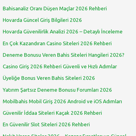
Bahisanaliz Oranı Düşen Maçlar 2026 Rehberi
Hovarda Güncel Giriş Bilgileri 2026
Hovarda Güvenilirlik Analizi 2026 – Detaylı İnceleme
En Çok Kazandıran Casino Siteleri 2026 Rehberi
Deneme Bonusu Veren Bahis Siteleri Hangileri 2026?
Casino Giriş 2026 Rehberi Güvenli ve Hızlı Adımlar
Üyeliğe Bonus Veren Bahis Siteleri 2026
Yatırım Şartsız Deneme Bonusu Forumları 2026
Mobilbahis Mobil Giriş 2026 Android ve iOS Adımları
Güvenilir İddaa Siteleri Kaçak 2026 Rehberi
En Güvenilir Slot Siteleri 2026 Rehberi