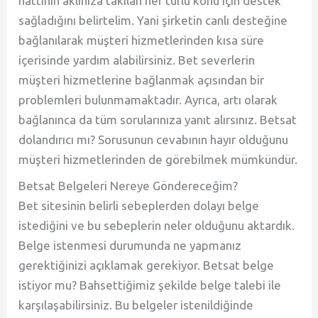
hattının aklınıza takılan her türlü konu için destek
sağladığını belirtelim. Yani şirketin canlı desteğine
bağlanılarak müşteri hizmetlerinden kısa süre
içerisinde yardım alabilirsiniz. Bet severlerin
müşteri hizmetlerine bağlanmak açısından bir
problemleri bulunmamaktadır. Ayrıca, artı olarak
bağlanınca da tüm sorularınıza yanıt alırsınız. Betsat
dolandırıcı mı? Sorusunun cevabının hayır olduğunu
müşteri hizmetlerinden de görebilmek mümkündür.
Betsat Belgeleri Nereye Göndereceğim?
Bet sitesinin belirli sebeplerden dolayı belge
istediğini ve bu sebeplerin neler olduğunu aktardık.
Belge istenmesi durumunda ne yapmanız
gerektiğinizi açıklamak gerekiyor. Betsat belge
istiyor mu? Bahsettiğimiz şekilde belge talebi ile
karşılaşabilirsiniz. Bu belgeler istenildiğinde