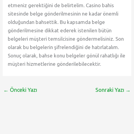
etmeniz gerektiğini de belirtelim. Casino bahis
sitesinde belge gönderilmesinin ne kadar önemli
olduğundan bahsettik. Bu kapsamda belge
gönderilmesine dikkat ederek istenilen bütün
belgeleri müşteri temsilcisine göndermelisiniz. Son
olarak bu belgelerin şifrelendiğini de hatırlatalım.
Sonuç olarak, bahse konu belgeler gönül rahatlığı ile
müşteri hizmetlerine gönderilebilecektir.
←
Önceki Yazı
Sonraki Yazı
→