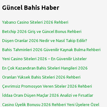
Güncel Bahis Haber
Yabancı Casino Siteleri 2026 Rehberi
Betchip 2026 Giriş ve Güncel Bonus Rehberi
Düşen Oranlar 2026 Nedir ve Nasıl Takip Edilir?
Bahis Tahminleri 2026 Güvenilir Kaynak Bulma Rehberi
Yeni Casino Siteleri 2026 – En Güvenilir Listeler
En Çok Kazandıran Bahis Siteleri Hangileri 2026
Oranları Yüksek Bahis Siteleri 2026 Rehberi
Çevrimsiz Promosyon Veren Siteler 2026 Rehberi
İddaa Oranı Düşen Maçlar 2026 Analizi ve Fırsatlar
Casino Üyelik Bonusu 2026 Rehberi Yeni Üyelere Özel