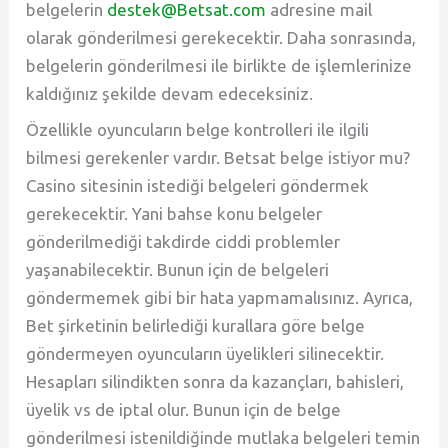
belgelerin
destek@Betsat.com
adresine mail
olarak gönderilmesi gerekecektir. Daha sonrasında,
belgelerin gönderilmesi ile birlikte de işlemlerinize
kaldığınız şekilde devam edeceksiniz.
Özellikle oyuncuların belge kontrolleri ile ilgili
bilmesi gerekenler vardır. Betsat belge istiyor mu?
Casino sitesinin istediği belgeleri göndermek
gerekecektir. Yani bahse konu belgeler
gönderilmediği takdirde ciddi problemler
yaşanabilecektir. Bunun için de belgeleri
göndermemek gibi bir hata yapmamalısınız. Ayrıca,
Bet şirketinin belirlediği kurallara göre belge
göndermeyen oyuncuların üyelikleri silinecektir.
Hesapları silindikten sonra da kazançları, bahisleri,
üyelik vs de iptal olur. Bunun için de belge
gönderilmesi istenildiğinde mutlaka belgeleri temin