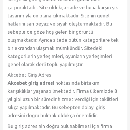
çarpmaktadır. Site oldukça sade ve buna karşın şık
tasarımıyla ön plana çıkmaktadır. Sitenin genel
hatlarını sarı beyaz ve siyah oluşturmaktadır. Bu
sebeple de göze hoş gelen bir görüntü
oluşmaktadır. Ayrıca sitede bütün kategorilere tek
bir ekrandan ulaşmak mümkündür. Sitedeki
kategorilerin yerleşimleri, oyunların yerleşimleri
genel olarak derli toplu yapılmıştır.
Akcebet Giriş Adresi
Akcebet giriş adresi
noktasında birtakım
karışıklıklar yaşanabilmektedir. Firma ülkemizde 8
yıl gibi uzun bir süredir hizmet verdiği için taklitleri
sıkça yapılmaktadır. Bu sebepten dolayı giriş
adresini doğru bulmak oldukça önemlidir.
Bu giriş adresinin doğru bulunabilmesi için firma