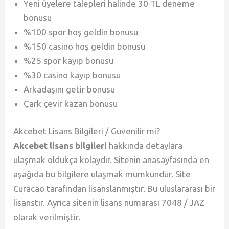
Yeni üyelere talepleri halinde 30 TL deneme
bonusu
%100 spor hoş geldin bonusu
%150 casino hoş geldin bonusu
%25 spor kayıp bonusu
%30 casino kayıp bonusu
Arkadaşını getir bonusu
Çark çevir kazan bonusu
Akcebet Lisans Bilgileri / Güvenilir mi?
Akcebet lisans bilgileri
hakkında detaylara
ulaşmak oldukça kolaydır. Sitenin anasayfasında en
aşağıda bu bilgilere ulaşmak mümkündür. Site
Curacao tarafından lisanslanmıştır. Bu uluslararası bir
lisanstır. Ayrıca sitenin lisans numarası 7048 / JAZ
olarak verilmiştir.