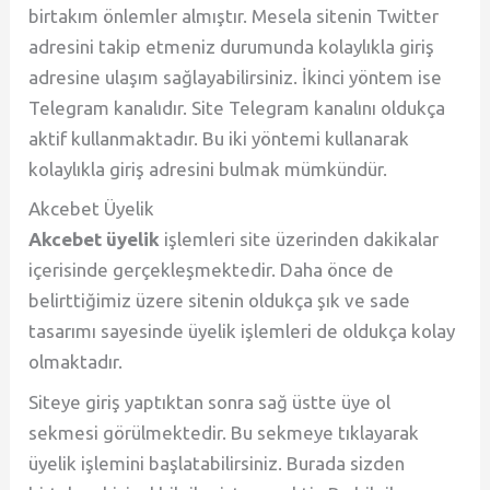
birtakım önlemler almıştır. Mesela sitenin Twitter
adresini takip etmeniz durumunda kolaylıkla giriş
adresine ulaşım sağlayabilirsiniz. İkinci yöntem ise
Telegram kanalıdır. Site Telegram kanalını oldukça
aktif kullanmaktadır. Bu iki yöntemi kullanarak
kolaylıkla giriş adresini bulmak mümkündür.
Akcebet Üyelik
Akcebet üyelik
işlemleri site üzerinden dakikalar
içerisinde gerçekleşmektedir. Daha önce de
belirttiğimiz üzere sitenin oldukça şık ve sade
tasarımı sayesinde üyelik işlemleri de oldukça kolay
olmaktadır.
Siteye giriş yaptıktan sonra sağ üstte üye ol
sekmesi görülmektedir. Bu sekmeye tıklayarak
üyelik işlemini başlatabilirsiniz. Burada sizden