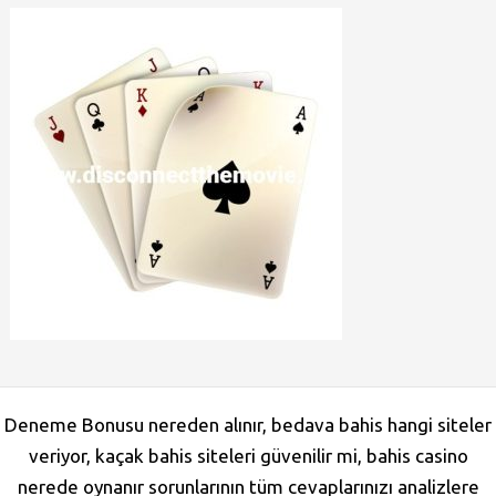
e
g
o
r
i
l
e
r
Deneme Bonusu nereden alınır, bedava bahis hangi siteler
veriyor, kaçak bahis siteleri güvenilir mi, bahis casino
nerede oynanır sorunlarının tüm cevaplarınızı analizlere