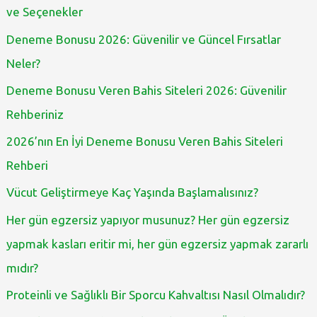
ve Seçenekler
Deneme Bonusu 2026: Güvenilir ve Güncel Fırsatlar
Neler?
Deneme Bonusu Veren Bahis Siteleri 2026: Güvenilir
Rehberiniz
2026’nın En İyi Deneme Bonusu Veren Bahis Siteleri
Rehberi
Vücut Geliştirmeye Kaç Yaşında Başlamalısınız?
Her gün egzersiz yapıyor musunuz? Her gün egzersiz
yapmak kasları eritir mi, her gün egzersiz yapmak zararlı
mıdır?
Proteinli ve Sağlıklı Bir Sporcu Kahvaltısı Nasıl Olmalıdır?