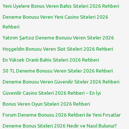
Yeni Üyelere Bonus Veren Bahis Siteleri 2026 Rehberi
Deneme Bonusu Veren Yeni Casino Siteleri 2026
Rehberi
Yatırım Şartsız Deneme Bonusu Veren Siteler 2026
Hoşgeldin Bonusu Veren Slot Siteleri 2026 Rehberi
En Yüksek Oranlı Bahis Siteleri 2026 Rehberi
50 TL Deneme Bonusu Veren Siteler 2026 Rehberi
Deneme Bonusu Veren Güvenilir Siteler 2026 Rehberi
Güvenilir Casino Siteleri 2026 Rehberi – En İyi
Bonus Veren Oyun Siteleri 2026 Rehberi
Forum Deneme Bonusu 2026 Rehberi ile Yeni Fırsatlar
Deneme Bonus Siteleri 2026 Nedir ve Nasıl Bulunur?