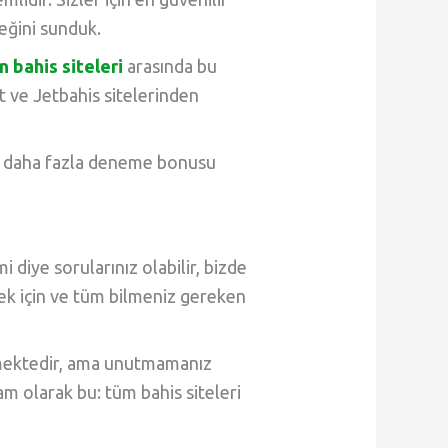
neğini sunduk.
bahis siteleri
arasında bu
t ve Jetbahis sitelerinden
a daha fazla deneme bonusu
 diye sorularınız olabilir, bizde
ek için ve tüm bilmeniz gereken
zemektedir, ama unutmamanız
m olarak bu: tüm bahis siteleri