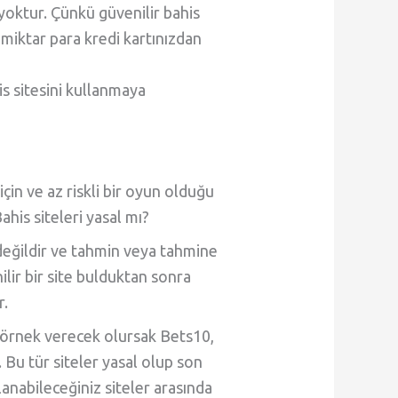
oktur. Çünkü güvenilir bahis
 miktar para kredi kartınızdan
s sitesini kullanmaya
çin ve az riskli bir oyun olduğu
ahis siteleri yasal mı?
ş değildir ve tahmin veya tahmine
lir bir site bulduktan sonra
r.
ne örnek verecek olursak Bets10,
 Bu tür siteler yasal olup son
llanabileceğiniz siteler arasında