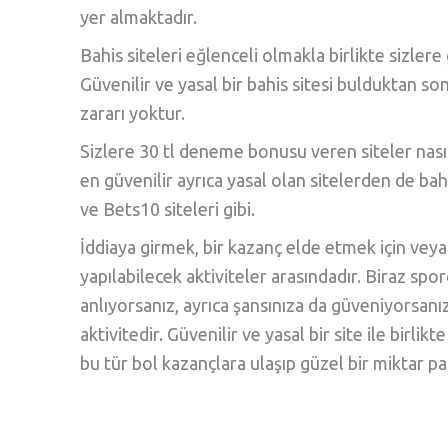
yer almaktadır.
Bahis siteleri eğlenceli olmakla birlikte sizler
Güvenilir ve yasal bir bahis sitesi bulduktan s
zararı yoktur.
Sizlere 30 tl deneme bonusu veren siteler nası
en güvenilir ayrıca yasal olan sitelerden de ba
ve Bets10 siteleri gibi.
İddiaya girmek, bir kazanç elde etmek için veya
yapılabilecek aktiviteler arasındadır. Biraz sp
anlıyorsanız, ayrıca şansınıza da güveniyorsanı
aktivitedir. Güvenilir ve yasal bir site ile birlik
bu tür bol kazançlara ulaşıp güzel bir miktar par