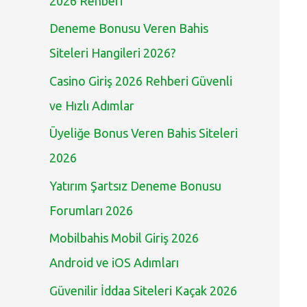
2026 Rehberi
Deneme Bonusu Veren Bahis
Siteleri Hangileri 2026?
Casino Giriş 2026 Rehberi Güvenli
ve Hızlı Adımlar
Üyeliğe Bonus Veren Bahis Siteleri
2026
Yatırım Şartsız Deneme Bonusu
Forumları 2026
Mobilbahis Mobil Giriş 2026
Android ve iOS Adımları
Güvenilir İddaa Siteleri Kaçak 2026