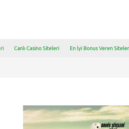
ri
Canlı Casino Siteleri
En İyi Bonus Veren Sitele