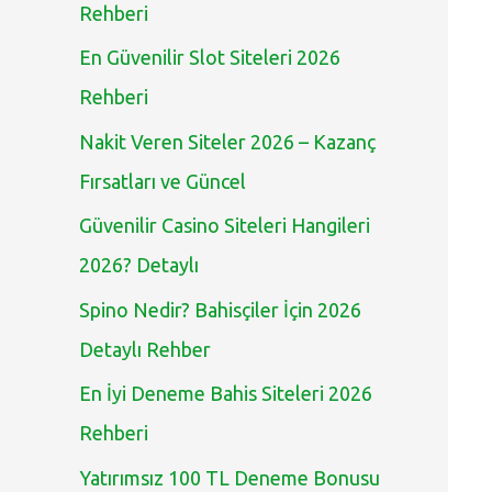
Rehberi
En Güvenilir Slot Siteleri 2026
Rehberi
Nakit Veren Siteler 2026 – Kazanç
Fırsatları ve Güncel
Güvenilir Casino Siteleri Hangileri
2026? Detaylı
Spino Nedir? Bahisçiler İçin 2026
Detaylı Rehber
En İyi Deneme Bahis Siteleri 2026
Rehberi
Yatırımsız 100 TL Deneme Bonusu