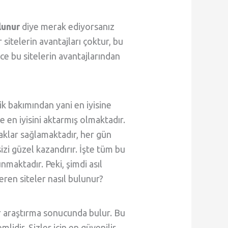
lunur
diye merak ediyorsanız
 sitelerin avantajları çoktur, bu
ce bu sitelerin avantajlarından
ik bakımından yani en iyisine
en iyisini aktarmış olmaktadır.
naklar sağlamaktadır, her gün
sizi güzel kazandırır. İşte tüm bu
maktadır. Peki, şimdi asıl
en siteler nasıl bulunur?
r araştırma sonucunda bulur. Bu
lidir. Sizler için en güvenilir