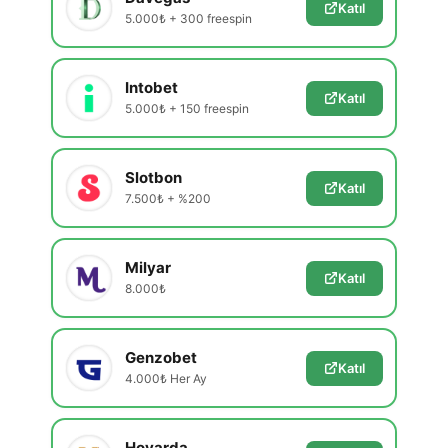
Katıl
5.000₺ + 300 freespin
Intobet
Katıl
5.000₺ + 150 freespin
Slotbon
Katıl
7.500₺ + %200
Milyar
Katıl
8.000₺
Genzobet
Katıl
4.000₺ Her Ay
Hovarda