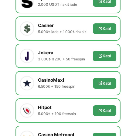
Katıl
2.000 USDT nakit iade
Casher
Katıl
5.000₺ iade + 1.000₺ risksiz
Jokera
Katıl
3.000₺ %200 + 50 freespin
CasinoMaxi
Katıl
6.500₺ + 150 freespin
Hitpot
Katıl
5.000₺ + 100 freespin
Casino Metropol