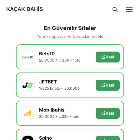
KAÇAK BAHIS
En Güvenilir Siteler
Yeni kampanya ve bonusları incele
Type
Bets10
your
Katıl
searc
20.000₺ + %300 kripto
query
and
hit
enter:
JETBET
Katıl
%325 kripto + 20.000₺
Mobilbahis
Katıl
20.000₺ + %225 kripto
Spino