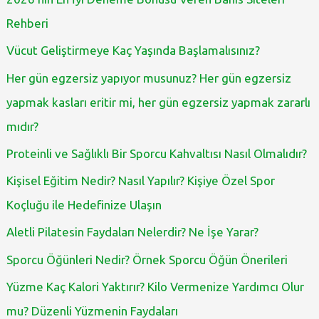
Rehberi
Vücut Geliştirmeye Kaç Yaşında Başlamalısınız?
Her gün egzersiz yapıyor musunuz? Her gün egzersiz
yapmak kasları eritir mi, her gün egzersiz yapmak zararlı
mıdır?
Proteinli ve Sağlıklı Bir Sporcu Kahvaltısı Nasıl Olmalıdır?
Kişisel Eğitim Nedir? Nasıl Yapılır? Kişiye Özel Spor
Koçluğu ile Hedefinize Ulaşın
Aletli Pilatesin Faydaları Nelerdir? Ne İşe Yarar?
Sporcu Öğünleri Nedir? Örnek Sporcu Öğün Önerileri
Yüzme Kaç Kalori Yaktırır? Kilo Vermenize Yardımcı Olur
mu? Düzenli Yüzmenin Faydaları