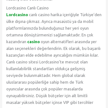
Lordcasino Canlı Casino
Lordcasino
canlı casino harika içeriğiyle Türkiye’den
ülke dışına çıkmaz. Ayrıca masaüstü ya da mobil
platformlarınızda bulunduğunuz her yeri oyun
ortamına dönüştürmenizi sağlamaktadır. En çok
kazandıran
casino
oyun alternatifleri arasında yer
alan seçenekleri değerlendirin. Ek olarak, bu başarılı
kazançları elde edebilme ayrıcalığını mümkün kılar.
Canlı casino sitesi Lordcasino’te mevcut olan
kullanılabilirlik standartları oldukça gelişmiş
seviyede bulunmaktadır. Hem global olarak
uluslararası popülerliğe sahip hem de Türk
oyuncular arasında çok popüler masalarda
oynayabilirsiniz. Düşük bütçeler için alt limitli
masalar yüksek bütçeler içinse VIP gibi tercihler