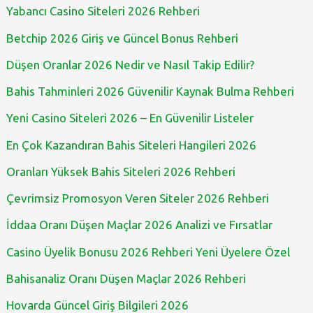
Yabancı Casino Siteleri 2026 Rehberi
Betchip 2026 Giriş ve Güncel Bonus Rehberi
Düşen Oranlar 2026 Nedir ve Nasıl Takip Edilir?
Bahis Tahminleri 2026 Güvenilir Kaynak Bulma Rehberi
Yeni Casino Siteleri 2026 – En Güvenilir Listeler
En Çok Kazandıran Bahis Siteleri Hangileri 2026
Oranları Yüksek Bahis Siteleri 2026 Rehberi
Çevrimsiz Promosyon Veren Siteler 2026 Rehberi
İddaa Oranı Düşen Maçlar 2026 Analizi ve Fırsatlar
Casino Üyelik Bonusu 2026 Rehberi Yeni Üyelere Özel
Bahisanaliz Oranı Düşen Maçlar 2026 Rehberi
Hovarda Güncel Giriş Bilgileri 2026