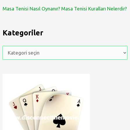
Masa Tenisi Nasıl Oynanır? Masa Tenisi Kuralları Nelerdir?
Kategoriler
K
a
t
e
g
o
r
i
l