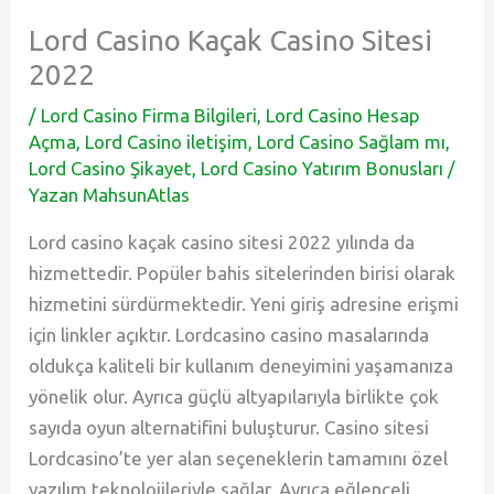
Lord Casino Kaçak Casino Sitesi
2022
/
Lord Casino Firma Bilgileri
,
Lord Casino Hesap
Açma
,
Lord Casino iletişim
,
Lord Casino Sağlam mı
,
Lord Casino Şikayet
,
Lord Casino Yatırım Bonusları
/
Yazan
MahsunAtlas
Lord casino kaçak casino sitesi 2022 yılında da
hizmettedir. Popüler bahis sitelerinden birisi olarak
hizmetini sürdürmektedir. Yeni giriş adresine erişmi
için linkler açıktır. Lordcasino casino masalarında
oldukça kaliteli bir kullanım deneyimini yaşamanıza
yönelik olur. Ayrıca güçlü altyapılarıyla birlikte çok
sayıda oyun alternatifini buluşturur. Casino sitesi
Lordcasino’te yer alan seçeneklerin tamamını özel
yazılım teknolojileriyle sağlar. Ayrıca eğlenceli