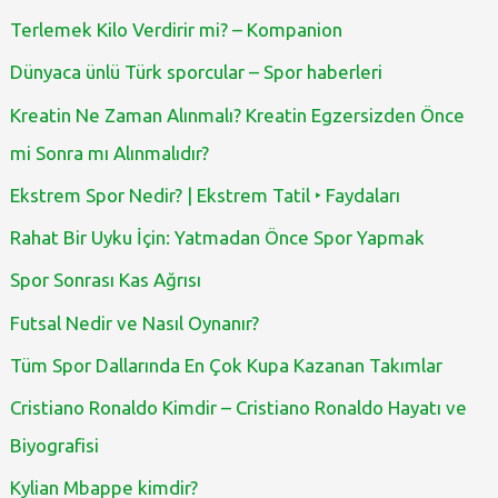
Terlemek Kilo Verdirir mi? – Kompanion
Dünyaca ünlü Türk sporcular – Spor haberleri
Kreatin Ne Zaman Alınmalı? Kreatin Egzersizden Önce
mi Sonra mı Alınmalıdır?
Ekstrem Spor Nedir? | Ekstrem Tatil ‣ Faydaları
Rahat Bir Uyku İçin: Yatmadan Önce Spor Yapmak
Spor Sonrası Kas Ağrısı
Futsal Nedir ve Nasıl Oynanır?
Tüm Spor Dallarında En Çok Kupa Kazanan Takımlar
Cristiano Ronaldo Kimdir – Cristiano Ronaldo Hayatı ve
Biyografisi
Kylian Mbappe kimdir?