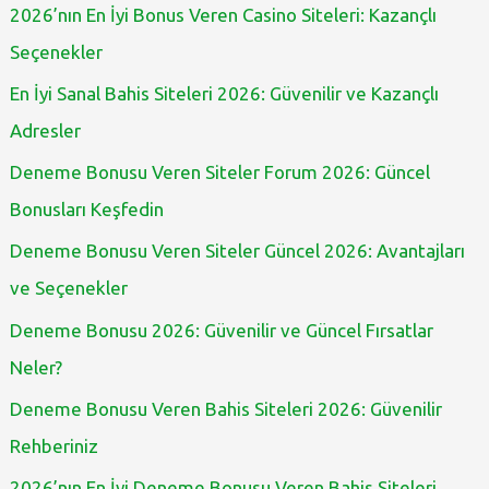
2026’nın En İyi Bonus Veren Casino Siteleri: Kazançlı
Seçenekler
En İyi Sanal Bahis Siteleri 2026: Güvenilir ve Kazançlı
Adresler
Deneme Bonusu Veren Siteler Forum 2026: Güncel
Bonusları Keşfedin
Deneme Bonusu Veren Siteler Güncel 2026: Avantajları
ve Seçenekler
Deneme Bonusu 2026: Güvenilir ve Güncel Fırsatlar
Neler?
Deneme Bonusu Veren Bahis Siteleri 2026: Güvenilir
Rehberiniz
2026’nın En İyi Deneme Bonusu Veren Bahis Siteleri