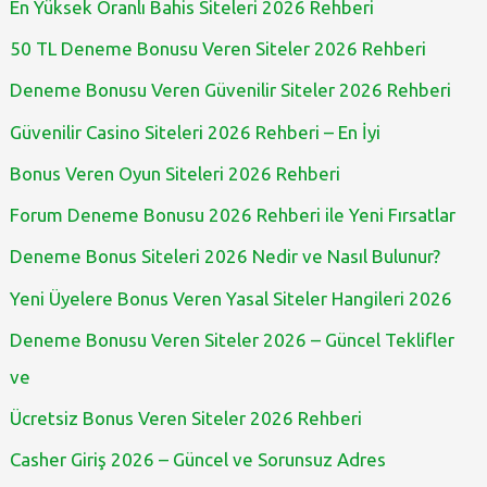
En Yüksek Oranlı Bahis Siteleri 2026 Rehberi
50 TL Deneme Bonusu Veren Siteler 2026 Rehberi
Deneme Bonusu Veren Güvenilir Siteler 2026 Rehberi
Güvenilir Casino Siteleri 2026 Rehberi – En İyi
Bonus Veren Oyun Siteleri 2026 Rehberi
Forum Deneme Bonusu 2026 Rehberi ile Yeni Fırsatlar
Deneme Bonus Siteleri 2026 Nedir ve Nasıl Bulunur?
Yeni Üyelere Bonus Veren Yasal Siteler Hangileri 2026
Deneme Bonusu Veren Siteler 2026 – Güncel Teklifler
ve
Ücretsiz Bonus Veren Siteler 2026 Rehberi
Casher Giriş 2026 – Güncel ve Sorunsuz Adres