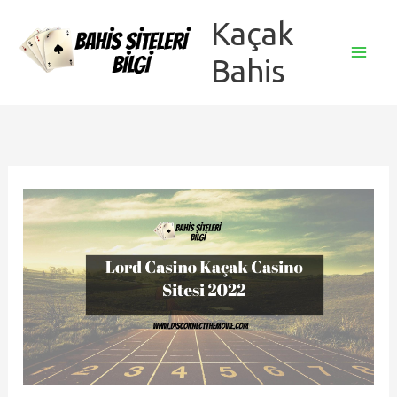
İçeriğe
Kaçak
atla
Bahis
Mai
Men