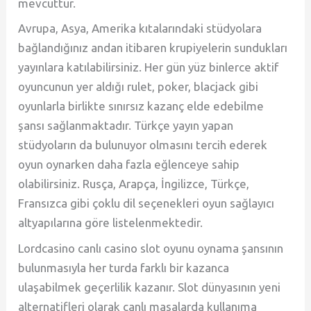
mevcuttur.
Avrupa, Asya, Amerika kıtalarındaki stüdyolara
bağlandığınız andan itibaren krupiyelerin sundukları
yayınlara katılabilirsiniz. Her gün yüz binlerce aktif
oyuncunun yer aldığı rulet, poker, blacjack gibi
oyunlarla birlikte sınırsız kazanç elde edebilme
şansı sağlanmaktadır. Türkçe yayın yapan
stüdyoların da bulunuyor olmasını tercih ederek
oyun oynarken daha fazla eğlenceye sahip
olabilirsiniz. Rusça, Arapça, İngilizce, Türkçe,
Fransızca gibi çoklu dil seçenekleri oyun sağlayıcı
altyapılarına göre listelenmektedir.
Lordcasino canlı casino slot oyunu oynama şansının
bulunmasıyla her turda farklı bir kazanca
ulaşabilmek geçerlilik kazanır. Slot dünyasının yeni
alternatifleri olarak canlı masalarda kullanıma