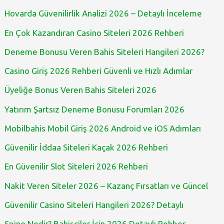
Hovarda Güvenilirlik Analizi 2026 – Detaylı İnceleme
En Çok Kazandıran Casino Siteleri 2026 Rehberi
Deneme Bonusu Veren Bahis Siteleri Hangileri 2026?
Casino Giriş 2026 Rehberi Güvenli ve Hızlı Adımlar
Üyeliğe Bonus Veren Bahis Siteleri 2026
Yatırım Şartsız Deneme Bonusu Forumları 2026
Mobilbahis Mobil Giriş 2026 Android ve iOS Adımları
Güvenilir İddaa Siteleri Kaçak 2026 Rehberi
En Güvenilir Slot Siteleri 2026 Rehberi
Nakit Veren Siteler 2026 – Kazanç Fırsatları ve Güncel
Güvenilir Casino Siteleri Hangileri 2026? Detaylı
Spino Nedir? Bahisçiler İçin 2026 Detaylı Rehber