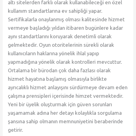
altı sitelerden farklı olarak kullanabileceği en özel
kullanım standartlarına ev sahipliği yapar.
Sertifikalarla onaylanmış olması kalitesinde hizmet
vermeye başladığı yıldan itibaren bugünlere kadar
aynı standartlarını koruyarak denetimli olarak
gelmektedir. Oyun otoritelerinin sürekli olarak
kullanıcıların haklarına yönelik ihlal yapıp
yapmadığına yönelik olarak kontrolleri mevcuttur.
Ortalama bir bürodan çok daha fazlası olarak
hizmet hayatına başlamış olmasıyla birlikte
ayrıcalıklı hizmet anlayışını sürdürmeye devam eden
çalışma prensipleri içerisinde himzet vermektedir.
Yeni bir üyelik oluşturmak için güven sorunları
yaşamamak adına her detayı kolaylıkla sorgulama
şansına sahip olmanın memnuniyetini beraberinde
getirir.