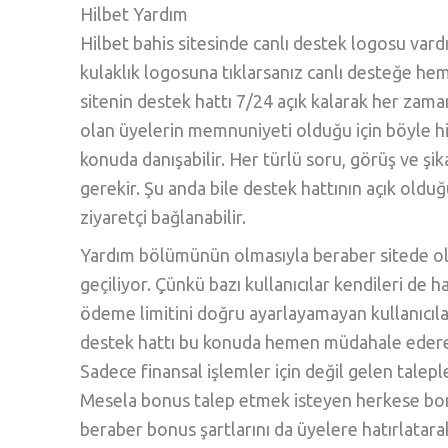
Hilbet Yardım
Hilbet bahis sitesinde canlı destek logosu vardı
kulaklık logosuna tıklarsanız canlı desteğe hem
sitenin destek hattı 7/24 açık kalarak her za
olan üyelerin memnuniyeti olduğu için böyle hi
konuda danışabilir. Her türlü soru, görüş ve şi
gerekir. Şu anda bile destek hattının açık o
ziyaretçi bağlanabilir.
Yardım bölümünün olmasıyla beraber sitede o
geçiliyor. Çünkü bazı kullanıcılar kendileri de 
ödeme limitini doğru ayarlayamayan kullanıcıla
destek hattı bu konuda hemen müdahale ederek
Sadece finansal işlemler için değil gelen talep
Mesela bonus talep etmek isteyen herkese bo
beraber bonus şartlarını da üyelere hatırlatar