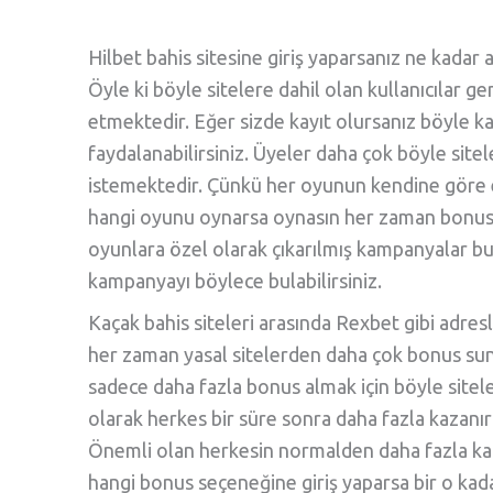
Hilbet bahis sitesine giriş yaparsanız ne kadar 
Öyle ki böyle sitelere dahil olan kullanıcılar 
etmektedir. Eğer sizde kayıt olursanız böyle 
faydalanabilirsiniz. Üyeler daha çok böyle sit
istemektedir. Çünkü her oyunun kendine göre e
hangi oyunu oynarsa oynasın her zaman bonusu
oyunlara özel olarak çıkarılmış kampanyalar bul
kampanyayı böylece bulabilirsiniz.
Kaçak bahis siteleri arasında Rexbet gibi adresl
her zaman yasal sitelerden daha çok bonus sunma
sadece daha fazla bonus almak için böyle sitel
olarak herkes bir süre sonra daha fazla kazanı
Önemli olan herkesin normalden daha fazla kaz
hangi bonus seçeneğine giriş yaparsa bir o kada