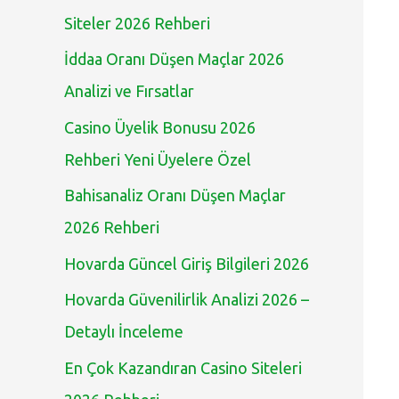
Siteler 2026 Rehberi
İddaa Oranı Düşen Maçlar 2026
Analizi ve Fırsatlar
Casino Üyelik Bonusu 2026
Rehberi Yeni Üyelere Özel
Bahisanaliz Oranı Düşen Maçlar
2026 Rehberi
Hovarda Güncel Giriş Bilgileri 2026
Hovarda Güvenilirlik Analizi 2026 –
Detaylı İnceleme
En Çok Kazandıran Casino Siteleri