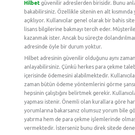
Hilbet
güvenilir adreslerden birisidir. Bunu anla
bakabilirsiniz. Özellikle sitenin en alt kısmında
açıklıyor. Kullanıcılar genel olarak bir bahis sit
lisans bilgilerine bakmayı tercih eder. Müşteri
kazanmak ister. Ancak bu süreçte dolandırılma
adresinde öyle bir durum yoktur.
Hilbet adresinin güvenilir olduğunu aynı zam
anlayabilirsiniz. Çünkü herkes para çekme taleb
içerisinde ödemesini alabilmektedir. Kullanıcılar
zaman bütün ödeme yöntemlerini görme şansı
hepsinin çalıştığını belirtmek gerekir. Kullanıcı
yapması istenir. Önemli olan kurallara göre har
yorumlarına bakarsanız olumsuz yorum bile g
yatırma hem de para çekme işlemlerinde olması 
vermektedir. İsterseniz bunu direk sitede deney