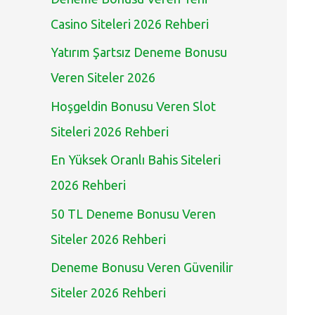
Casino Siteleri 2026 Rehberi
Yatırım Şartsız Deneme Bonusu
Veren Siteler 2026
Hoşgeldin Bonusu Veren Slot
Siteleri 2026 Rehberi
En Yüksek Oranlı Bahis Siteleri
2026 Rehberi
50 TL Deneme Bonusu Veren
Siteler 2026 Rehberi
Deneme Bonusu Veren Güvenilir
Siteler 2026 Rehberi