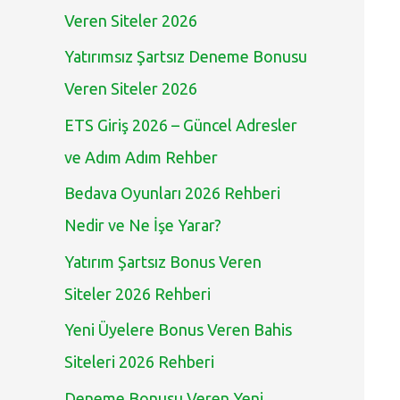
Veren Siteler 2026
Yatırımsız Şartsız Deneme Bonusu
Veren Siteler 2026
ETS Giriş 2026 – Güncel Adresler
ve Adım Adım Rehber
Bedava Oyunları 2026 Rehberi
Nedir ve Ne İşe Yarar?
Yatırım Şartsız Bonus Veren
Siteler 2026 Rehberi
Yeni Üyelere Bonus Veren Bahis
Siteleri 2026 Rehberi
Deneme Bonusu Veren Yeni