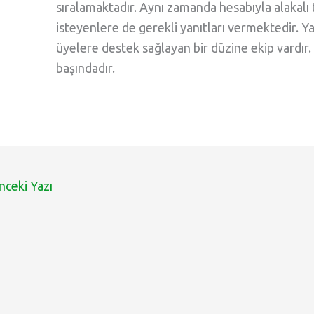
sıralamaktadır. Aynı zamanda hesabıyla alakal
isteyenlere de gerekli yanıtları vermektedir. Ya
üyelere destek sağlayan bir düzine ekip vardır.
başındadır.
ceki Yazı