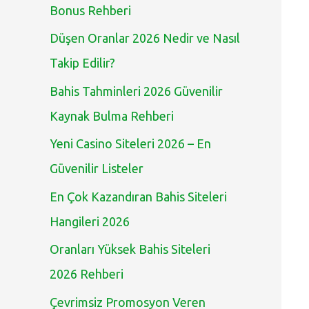
Bonus Rehberi
Düşen Oranlar 2026 Nedir ve Nasıl
Takip Edilir?
Bahis Tahminleri 2026 Güvenilir
Kaynak Bulma Rehberi
Yeni Casino Siteleri 2026 – En
Güvenilir Listeler
En Çok Kazandıran Bahis Siteleri
Hangileri 2026
Oranları Yüksek Bahis Siteleri
2026 Rehberi
Çevrimsiz Promosyon Veren