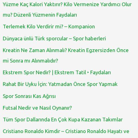
Yüzme Kaç Kalori Yaktırır? Kilo Vermenize Yardımcı Olur
mu? Düzenli Yüzmenin Faydaları
Terlemek Kilo Verdirir mi? – Kompanion
Dünyaca ünlü Türk sporcular – Spor haberleri
Kreatin Ne Zaman Alınmalı? Kreatin Egzersizden Önce
mi Sonra mı Alınmalıdır?
Ekstrem Spor Nedir? | Ekstrem Tatil ‣ Faydaları
Rahat Bir Uyku İçin: Yatmadan Önce Spor Yapmak
Spor Sonrası Kas Ağrısı
Futsal Nedir ve Nasıl Oynanır?
Tüm Spor Dallarında En Çok Kupa Kazanan Takımlar
Cristiano Ronaldo Kimdir – Cristiano Ronaldo Hayatı ve