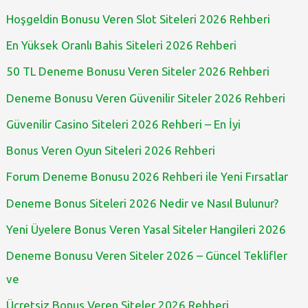
Hoşgeldin Bonusu Veren Slot Siteleri 2026 Rehberi
En Yüksek Oranlı Bahis Siteleri 2026 Rehberi
50 TL Deneme Bonusu Veren Siteler 2026 Rehberi
Deneme Bonusu Veren Güvenilir Siteler 2026 Rehberi
Güvenilir Casino Siteleri 2026 Rehberi – En İyi
Bonus Veren Oyun Siteleri 2026 Rehberi
Forum Deneme Bonusu 2026 Rehberi ile Yeni Fırsatlar
Deneme Bonus Siteleri 2026 Nedir ve Nasıl Bulunur?
Yeni Üyelere Bonus Veren Yasal Siteler Hangileri 2026
Deneme Bonusu Veren Siteler 2026 – Güncel Teklifler
ve
Ücretsiz Bonus Veren Siteler 2026 Rehberi