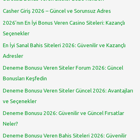
Casher Giriş 2026 – Güncel ve Sorunsuz Adres
2026’nın En İyi Bonus Veren Casino Siteleri: Kazançlı
Seçenekler
En İyi Sanal Bahis Siteleri 2026: Güvenilir ve Kazançlı
Adresler
Deneme Bonusu Veren Siteler Forum 2026: Güncel
Bonusları Keşfedin
Deneme Bonusu Veren Siteler Güncel 2026: Avantajları
ve Seçenekler
Deneme Bonusu 2026: Güvenilir ve Güncel Fırsatlar
Neler?
Deneme Bonusu Veren Bahis Siteleri 2026: Güvenilir