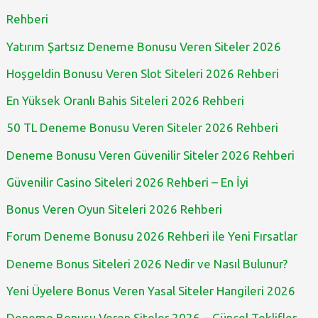
Rehberi
Yatırım Şartsız Deneme Bonusu Veren Siteler 2026
Hoşgeldin Bonusu Veren Slot Siteleri 2026 Rehberi
En Yüksek Oranlı Bahis Siteleri 2026 Rehberi
50 TL Deneme Bonusu Veren Siteler 2026 Rehberi
Deneme Bonusu Veren Güvenilir Siteler 2026 Rehberi
Güvenilir Casino Siteleri 2026 Rehberi – En İyi
Bonus Veren Oyun Siteleri 2026 Rehberi
Forum Deneme Bonusu 2026 Rehberi ile Yeni Fırsatlar
Deneme Bonus Siteleri 2026 Nedir ve Nasıl Bulunur?
Yeni Üyelere Bonus Veren Yasal Siteler Hangileri 2026
Deneme Bonusu Veren Siteler 2026 – Güncel Teklifler