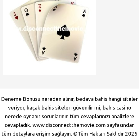
o
r
i
l
e
r
Deneme Bonusu nereden alınır, bedava bahis hangi siteler
veriyor, kaçak bahis siteleri güvenilir mi, bahis casino
nerede oynanır sorunlarının tüm cevaplarınızı analizlere
cevapladık. www.disconnectthemovie.com sayfasından
tüm detaylara erişim sağlayın. ©Tüm Hakları Saklıdır 2026