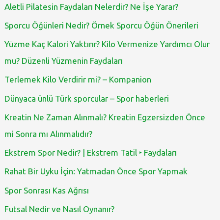
Aletli Pilatesin Faydaları Nelerdir? Ne İşe Yarar?
Sporcu Öğünleri Nedir? Örnek Sporcu Öğün Önerileri
Yüzme Kaç Kalori Yaktırır? Kilo Vermenize Yardımcı Olur
mu? Düzenli Yüzmenin Faydaları
Terlemek Kilo Verdirir mi? – Kompanion
Dünyaca ünlü Türk sporcular – Spor haberleri
Kreatin Ne Zaman Alınmalı? Kreatin Egzersizden Önce
mi Sonra mı Alınmalıdır?
Ekstrem Spor Nedir? | Ekstrem Tatil ‣ Faydaları
Rahat Bir Uyku İçin: Yatmadan Önce Spor Yapmak
Spor Sonrası Kas Ağrısı
Futsal Nedir ve Nasıl Oynanır?