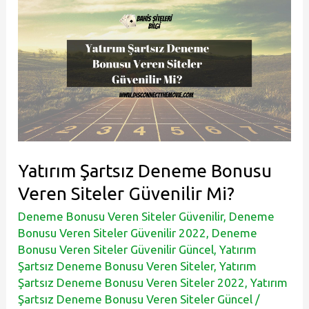
Yatırım Şartsız Deneme Bonusu
Veren Siteler Güvenilir Mi?
Deneme Bonusu Veren Siteler Güvenilir
,
Deneme
Bonusu Veren Siteler Güvenilir 2022
,
Deneme
Bonusu Veren Siteler Güvenilir Güncel
,
Yatırım
Şartsız Deneme Bonusu Veren Siteler
,
Yatırım
Şartsız Deneme Bonusu Veren Siteler 2022
,
Yatırım
Şartsız Deneme Bonusu Veren Siteler Güncel
/