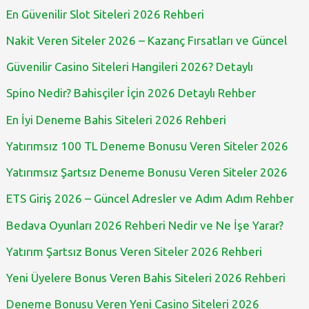
En Güvenilir Slot Siteleri 2026 Rehberi
Nakit Veren Siteler 2026 – Kazanç Fırsatları ve Güncel
Güvenilir Casino Siteleri Hangileri 2026? Detaylı
Spino Nedir? Bahisçiler İçin 2026 Detaylı Rehber
En İyi Deneme Bahis Siteleri 2026 Rehberi
Yatırımsız 100 TL Deneme Bonusu Veren Siteler 2026
Yatırımsız Şartsız Deneme Bonusu Veren Siteler 2026
ETS Giriş 2026 – Güncel Adresler ve Adım Adım Rehber
Bedava Oyunları 2026 Rehberi Nedir ve Ne İşe Yarar?
Yatırım Şartsız Bonus Veren Siteler 2026 Rehberi
Yeni Üyelere Bonus Veren Bahis Siteleri 2026 Rehberi
Deneme Bonusu Veren Yeni Casino Siteleri 2026