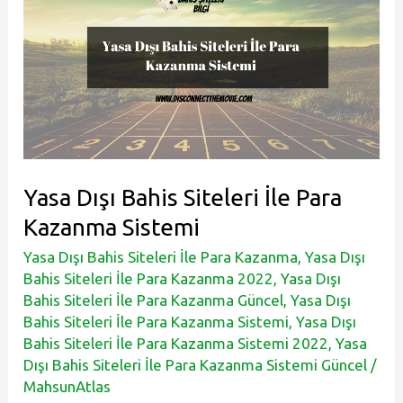
Yasa Dışı Bahis Siteleri İle Para
Kazanma Sistemi
Yasa Dışı Bahis Siteleri İle Para Kazanma
,
Yasa Dışı
Bahis Siteleri İle Para Kazanma 2022
,
Yasa Dışı
Bahis Siteleri İle Para Kazanma Güncel
,
Yasa Dışı
Bahis Siteleri İle Para Kazanma Sistemi
,
Yasa Dışı
Bahis Siteleri İle Para Kazanma Sistemi 2022
,
Yasa
Dışı Bahis Siteleri İle Para Kazanma Sistemi Güncel
/
MahsunAtlas