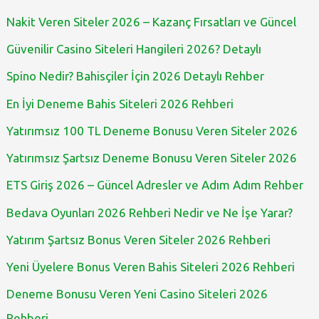
Nakit Veren Siteler 2026 – Kazanç Fırsatları ve Güncel
Güvenilir Casino Siteleri Hangileri 2026? Detaylı
Spino Nedir? Bahisçiler İçin 2026 Detaylı Rehber
En İyi Deneme Bahis Siteleri 2026 Rehberi
Yatırımsız 100 TL Deneme Bonusu Veren Siteler 2026
Yatırımsız Şartsız Deneme Bonusu Veren Siteler 2026
ETS Giriş 2026 – Güncel Adresler ve Adım Adım Rehber
Bedava Oyunları 2026 Rehberi Nedir ve Ne İşe Yarar?
Yatırım Şartsız Bonus Veren Siteler 2026 Rehberi
Yeni Üyelere Bonus Veren Bahis Siteleri 2026 Rehberi
Deneme Bonusu Veren Yeni Casino Siteleri 2026
Rehberi