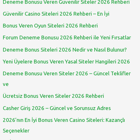
Deneme Bonusu Veren Güvenilir Siteler 2026 Rehberi
Güvenilir Casino Siteleri 2026 Rehberi – En İyi
Bonus Veren Oyun Siteleri 2026 Rehberi
Forum Deneme Bonusu 2026 Rehberi ile Yeni Fırsatlar
Deneme Bonus Siteleri 2026 Nedir ve Nasıl Bulunur?
Yeni Üyelere Bonus Veren Yasal Siteler Hangileri 2026
Deneme Bonusu Veren Siteler 2026 – Güncel Teklifler
ve
Ücretsiz Bonus Veren Siteler 2026 Rehberi
Casher Giriş 2026 – Güncel ve Sorunsuz Adres
2026’nın En İyi Bonus Veren Casino Siteleri: Kazançlı
Seçenekler