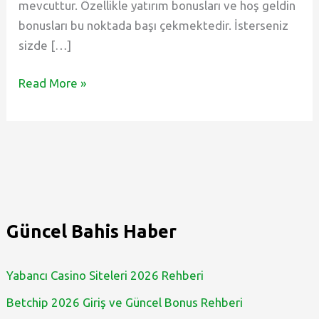
mevcuttur. Özellikle yatırım bonusları ve hoş geldin
bonusları bu noktada başı çekmektedir. İsterseniz
sizde […]
Vdcasino
Read More »
Kaçak
Bahis
Sitesi
2022
Güncel Bahis Haber
Yabancı Casino Siteleri 2026 Rehberi
Betchip 2026 Giriş ve Güncel Bonus Rehberi