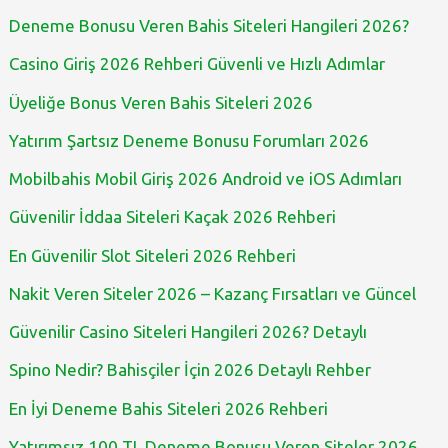
Deneme Bonusu Veren Bahis Siteleri Hangileri 2026?
Casino Giriş 2026 Rehberi Güvenli ve Hızlı Adımlar
Üyeliğe Bonus Veren Bahis Siteleri 2026
Yatırım Şartsız Deneme Bonusu Forumları 2026
Mobilbahis Mobil Giriş 2026 Android ve iOS Adımları
Güvenilir İddaa Siteleri Kaçak 2026 Rehberi
En Güvenilir Slot Siteleri 2026 Rehberi
Nakit Veren Siteler 2026 – Kazanç Fırsatları ve Güncel
Güvenilir Casino Siteleri Hangileri 2026? Detaylı
Spino Nedir? Bahisçiler İçin 2026 Detaylı Rehber
En İyi Deneme Bahis Siteleri 2026 Rehberi
Yatırımsız 100 TL Deneme Bonusu Veren Siteler 2026