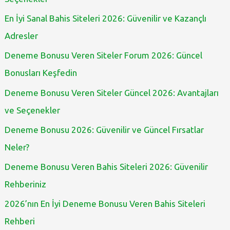
En İyi Sanal Bahis Siteleri 2026: Güvenilir ve Kazançlı
Adresler
Deneme Bonusu Veren Siteler Forum 2026: Güncel
Bonusları Keşfedin
Deneme Bonusu Veren Siteler Güncel 2026: Avantajları
ve Seçenekler
Deneme Bonusu 2026: Güvenilir ve Güncel Fırsatlar
Neler?
Deneme Bonusu Veren Bahis Siteleri 2026: Güvenilir
Rehberiniz
2026’nın En İyi Deneme Bonusu Veren Bahis Siteleri
Rehberi