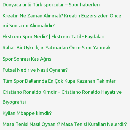
Dünyaca ünlü Türk sporcular – Spor haberleri
Kreatin Ne Zaman Alınmalı? Kreatin Egzersizden Önce
mi Sonra mı Alınmalıdır?
Ekstrem Spor Nedir? | Ekstrem Tatil ‣ Faydaları
Rahat Bir Uyku İçin: Yatmadan Önce Spor Yapmak
Spor Sonrası Kas Ağrısı
Futsal Nedir ve Nasıl Oynanır?
Tüm Spor Dallarında En Çok Kupa Kazanan Takımlar
Cristiano Ronaldo Kimdir – Cristiano Ronaldo Hayatı ve
Biyografisi
Kylian Mbappe kimdir?
Masa Tenisi Nasıl Oynanır? Masa Tenisi Kuralları Nelerdir?