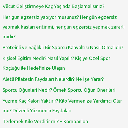
Vücut Geliştirmeye Kaç Yaşında Başlamalısınız?
Her gün egzersiz yapıyor musunuz? Her gün egzersiz
yapmak kasları eritir mi, her gün egzersiz yapmak zararlı
mıdır?
Proteinli ve Sağlıklı Bir Sporcu Kahvaltısı Nasıl Olmalıdır?
Kişisel Eğitim Nedir? Nasıl Yapılır? Kişiye Özel Spor
Koçluğu ile Hedefinize Ulaşın
Aletli Pilatesin Faydaları Nelerdir? Ne İşe Yarar?
Sporcu Öğünleri Nedir? Örnek Sporcu Öğün Önerileri
Yüzme Kaç Kalori Yaktırır? Kilo Vermenize Yardımcı Olur
mu? Düzenli Yüzmenin Faydaları
Terlemek Kilo Verdirir mi? – Kompanion