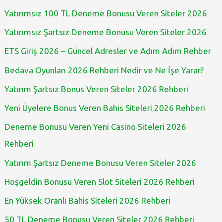
Yatırımsız 100 TL Deneme Bonusu Veren Siteler 2026
Yatırımsız Şartsız Deneme Bonusu Veren Siteler 2026
ETS Giriş 2026 – Güncel Adresler ve Adım Adım Rehber
Bedava Oyunları 2026 Rehberi Nedir ve Ne İşe Yarar?
Yatırım Şartsız Bonus Veren Siteler 2026 Rehberi
Yeni Üyelere Bonus Veren Bahis Siteleri 2026 Rehberi
Deneme Bonusu Veren Yeni Casino Siteleri 2026
Rehberi
Yatırım Şartsız Deneme Bonusu Veren Siteler 2026
Hoşgeldin Bonusu Veren Slot Siteleri 2026 Rehberi
En Yüksek Oranlı Bahis Siteleri 2026 Rehberi
50 TL Deneme Bonusu Veren Siteler 2026 Rehberi