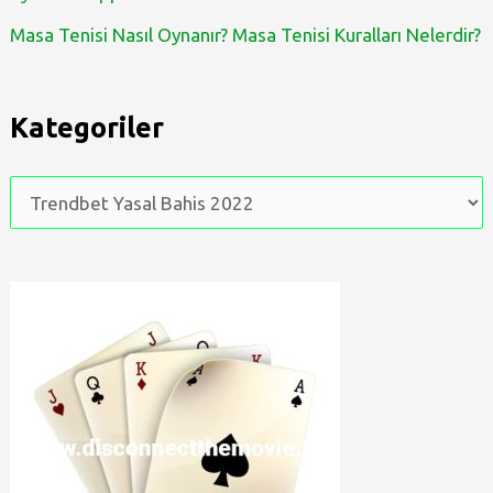
Masa Tenisi Nasıl Oynanır? Masa Tenisi Kuralları Nelerdir?
Kategoriler
K
a
t
e
g
o
r
i
l