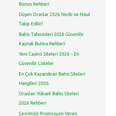
Bonus Rehberi
Düşen Oranlar 2026 Nedir ve Nasıl
Takip Edilir?
Bahis Tahminleri 2026 Güvenilir
Kaynak Bulma Rehberi
Yeni Casino Siteleri 2026 – En
Güvenilir Listeler
En Çok Kazandıran Bahis Siteleri
Hangileri 2026
Oranları Yüksek Bahis Siteleri
2026 Rehberi
Çevrimsiz Promosyon Veren