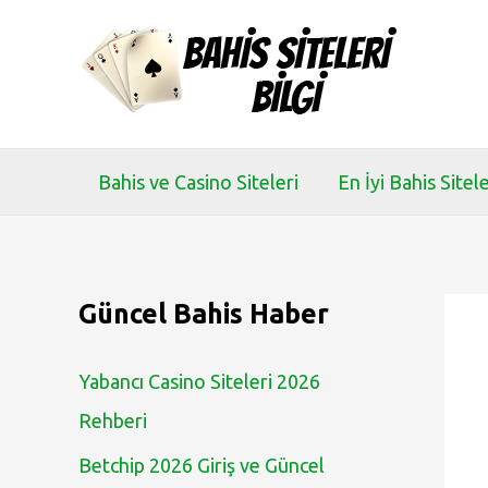
İçeriğe
atla
Bahis ve Casino Siteleri
En İyi Bahis Sitele
Güncel Bahis Haber
Yabancı Casino Siteleri 2026
Rehberi
Betchip 2026 Giriş ve Güncel