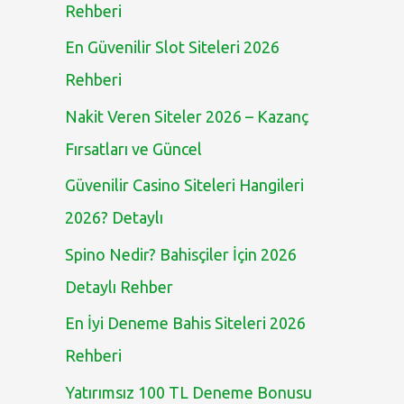
Rehberi
En Güvenilir Slot Siteleri 2026
Rehberi
Nakit Veren Siteler 2026 – Kazanç
Fırsatları ve Güncel
Güvenilir Casino Siteleri Hangileri
2026? Detaylı
Spino Nedir? Bahisçiler İçin 2026
Detaylı Rehber
En İyi Deneme Bahis Siteleri 2026
Rehberi
Yatırımsız 100 TL Deneme Bonusu