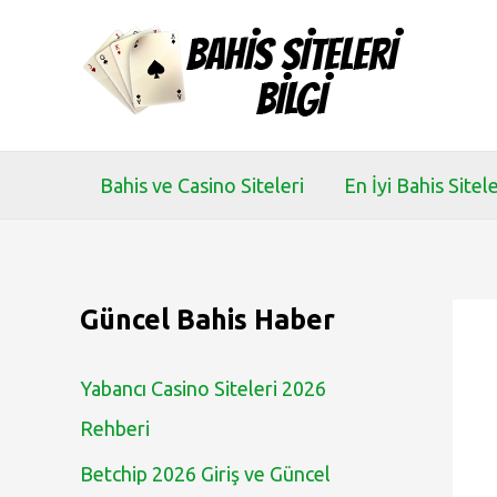
İçeriğe
atla
Bahis ve Casino Siteleri
En İyi Bahis Sitele
Güncel Bahis Haber
Yabancı Casino Siteleri 2026
Rehberi
Betchip 2026 Giriş ve Güncel