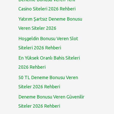
Casino Siteleri 2026 Rehberi
Yatırım Şartsız Deneme Bonusu
Veren Siteler 2026
Hoşgeldin Bonusu Veren Slot
Siteleri 2026 Rehberi
En Yüksek Oranlı Bahis Siteleri
2026 Rehberi
50 TL Deneme Bonusu Veren
Siteler 2026 Rehberi
Deneme Bonusu Veren Güvenilir
Siteler 2026 Rehberi