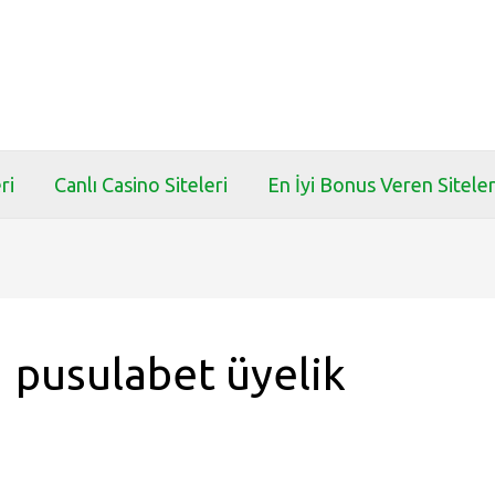
ri
Canlı Casino Siteleri
En İyi Bonus Veren Sitele
pusulabet üyelik