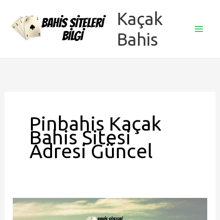
İçeriğe
Kaçak
atla
Bahis
Mai
Men
Pinbahis Kaçak
Bahis Sitesi
Adresi Güncel