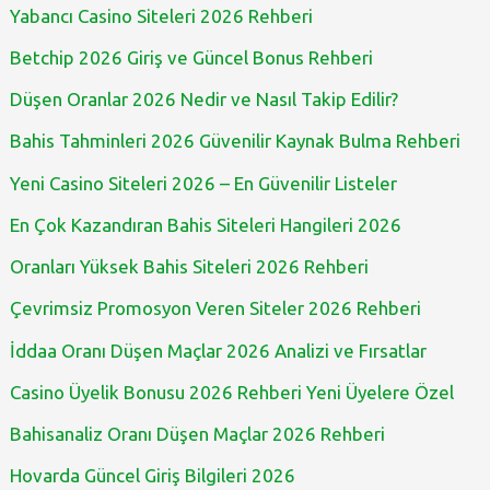
Yabancı Casino Siteleri 2026 Rehberi
Betchip 2026 Giriş ve Güncel Bonus Rehberi
Düşen Oranlar 2026 Nedir ve Nasıl Takip Edilir?
Bahis Tahminleri 2026 Güvenilir Kaynak Bulma Rehberi
Yeni Casino Siteleri 2026 – En Güvenilir Listeler
En Çok Kazandıran Bahis Siteleri Hangileri 2026
Oranları Yüksek Bahis Siteleri 2026 Rehberi
Çevrimsiz Promosyon Veren Siteler 2026 Rehberi
İddaa Oranı Düşen Maçlar 2026 Analizi ve Fırsatlar
Casino Üyelik Bonusu 2026 Rehberi Yeni Üyelere Özel
Bahisanaliz Oranı Düşen Maçlar 2026 Rehberi
Hovarda Güncel Giriş Bilgileri 2026