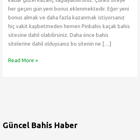
her geçen gün yeni bonus eklenmektedir. Eğer yeni
bonus almak ve daha fazla kazanmak istiyorsanız
hiç vakit kaybetmeden hemen Pinbahis kaçak bahis
sitesine dahil olabilirsiniz. Daha önce bahis
sitelerine dahil olduysanız bu sitenin ne […]
Pinbahis
Read More »
Kaçak
Bahis
Sitesi
2022
Güncel Bahis Haber