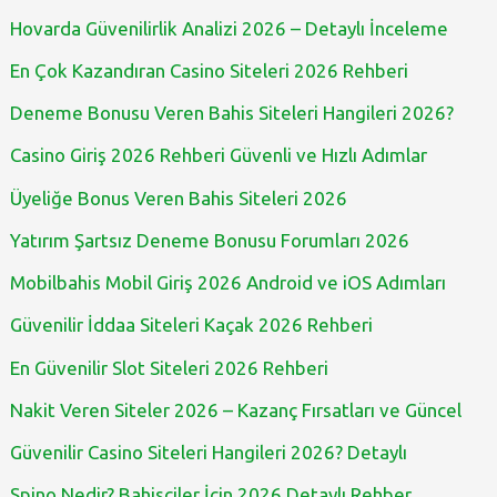
Hovarda Güvenilirlik Analizi 2026 – Detaylı İnceleme
En Çok Kazandıran Casino Siteleri 2026 Rehberi
Deneme Bonusu Veren Bahis Siteleri Hangileri 2026?
Casino Giriş 2026 Rehberi Güvenli ve Hızlı Adımlar
Üyeliğe Bonus Veren Bahis Siteleri 2026
Yatırım Şartsız Deneme Bonusu Forumları 2026
Mobilbahis Mobil Giriş 2026 Android ve iOS Adımları
Güvenilir İddaa Siteleri Kaçak 2026 Rehberi
En Güvenilir Slot Siteleri 2026 Rehberi
Nakit Veren Siteler 2026 – Kazanç Fırsatları ve Güncel
Güvenilir Casino Siteleri Hangileri 2026? Detaylı
Spino Nedir? Bahisçiler İçin 2026 Detaylı Rehber