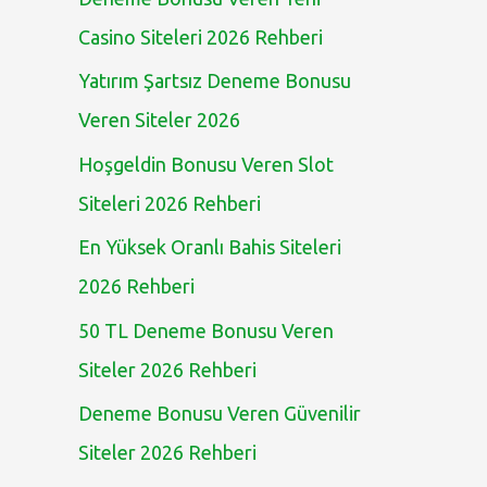
Casino Siteleri 2026 Rehberi
Yatırım Şartsız Deneme Bonusu
Veren Siteler 2026
Hoşgeldin Bonusu Veren Slot
Siteleri 2026 Rehberi
En Yüksek Oranlı Bahis Siteleri
2026 Rehberi
50 TL Deneme Bonusu Veren
Siteler 2026 Rehberi
Deneme Bonusu Veren Güvenilir
Siteler 2026 Rehberi