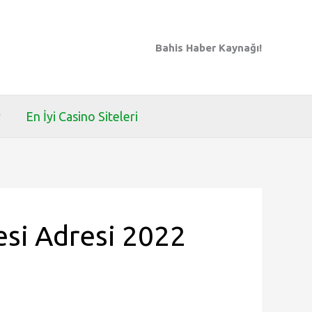
Bahis Haber Kaynağı!
r
En İyi Casino Siteleri
esi Adresi 2022