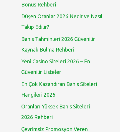
Bonus Rehberi
Düşen Oranlar 2026 Nedir ve Nasıl
Takip Edilir?
Bahis Tahminleri 2026 Güvenilir
Kaynak Bulma Rehberi
Yeni Casino Siteleri 2026 – En
Güvenilir Listeler
En Çok Kazandıran Bahis Siteleri
Hangileri 2026
Oranları Yüksek Bahis Siteleri
2026 Rehberi
Çevrimsiz Promosyon Veren