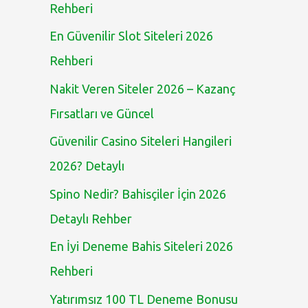
Rehberi
En Güvenilir Slot Siteleri 2026
Rehberi
Nakit Veren Siteler 2026 – Kazanç
Fırsatları ve Güncel
Güvenilir Casino Siteleri Hangileri
2026? Detaylı
Spino Nedir? Bahisçiler İçin 2026
Detaylı Rehber
En İyi Deneme Bahis Siteleri 2026
Rehberi
Yatırımsız 100 TL Deneme Bonusu