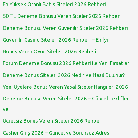
En Yüksek Oranlı Bahis Siteleri 2026 Rehberi
50 TL Deneme Bonusu Veren Siteler 2026 Rehberi
Deneme Bonusu Veren Güvenilir Siteler 2026 Rehberi
Güvenilir Casino Siteleri 2026 Rehberi – En İyi
Bonus Veren Oyun Siteleri 2026 Rehberi
Forum Deneme Bonusu 2026 Rehberi ile Yeni Fırsatlar
Deneme Bonus Siteleri 2026 Nedir ve Nasıl Bulunur?
Yeni Üyelere Bonus Veren Yasal Siteler Hangileri 2026
Deneme Bonusu Veren Siteler 2026 – Güncel Teklifler
ve
Ücretsiz Bonus Veren Siteler 2026 Rehberi
Casher Giriş 2026 – Güncel ve Sorunsuz Adres