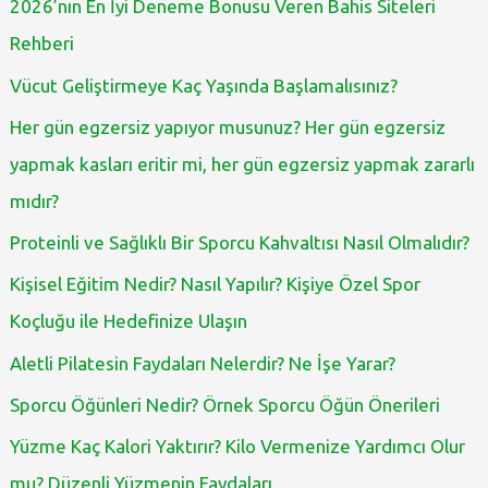
2026’nın En İyi Deneme Bonusu Veren Bahis Siteleri
Rehberi
Vücut Geliştirmeye Kaç Yaşında Başlamalısınız?
Her gün egzersiz yapıyor musunuz? Her gün egzersiz
yapmak kasları eritir mi, her gün egzersiz yapmak zararlı
mıdır?
Proteinli ve Sağlıklı Bir Sporcu Kahvaltısı Nasıl Olmalıdır?
Kişisel Eğitim Nedir? Nasıl Yapılır? Kişiye Özel Spor
Koçluğu ile Hedefinize Ulaşın
Aletli Pilatesin Faydaları Nelerdir? Ne İşe Yarar?
Sporcu Öğünleri Nedir? Örnek Sporcu Öğün Önerileri
Yüzme Kaç Kalori Yaktırır? Kilo Vermenize Yardımcı Olur
mu? Düzenli Yüzmenin Faydaları