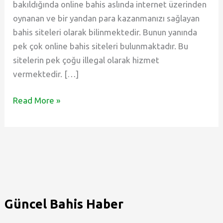
bakıldığında online bahis aslında internet üzerinden
oynanan ve bir yandan para kazanmanızı sağlayan
bahis siteleri olarak bilinmektedir. Bunun yanında
pek çok online bahis siteleri bulunmaktadır. Bu
sitelerin pek çoğu illegal olarak hizmet
vermektedir. […]
Online
Read More »
Bahis
Nedir,
Nasıl
Oynanır?
Güncel Bahis Haber