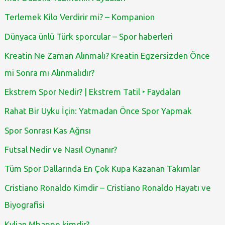
Terlemek Kilo Verdirir mi? – Kompanion
Dünyaca ünlü Türk sporcular – Spor haberleri
Kreatin Ne Zaman Alınmalı? Kreatin Egzersizden Önce
mi Sonra mı Alınmalıdır?
Ekstrem Spor Nedir? | Ekstrem Tatil ‣ Faydaları
Rahat Bir Uyku İçin: Yatmadan Önce Spor Yapmak
Spor Sonrası Kas Ağrısı
Futsal Nedir ve Nasıl Oynanır?
Tüm Spor Dallarında En Çok Kupa Kazanan Takımlar
Cristiano Ronaldo Kimdir – Cristiano Ronaldo Hayatı ve
Biyografisi
Kylian Mbappe kimdir?