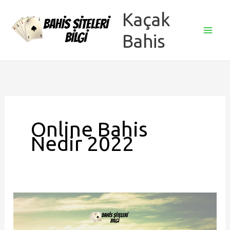
İçeriğe
Kaçak
atla
Bahis
Mai
Men
Online Bahis
Nedir 2022