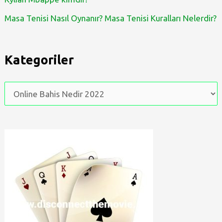
Masa Tenisi Nasıl Oynanır? Masa Tenisi Kuralları Nelerdir?
Kategoriler
K
a
t
e
g
o
r
i