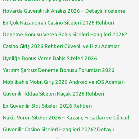
Hovarda Güvenilirlik Analizi 2026 – Detaylı İnceleme
En Çok Kazandıran Casino Siteleri 2026 Rehberi
Deneme Bonusu Veren Bahis Siteleri Hangileri 2026?
Casino Giriş 2026 Rehberi Güvenli ve Hızlı Adımlar
Üyeliğe Bonus Veren Bahis Siteleri 2026
Yatırım Şartsız Deneme Bonusu Forumları 2026
Mobilbahis Mobil Giriş 2026 Android ve iOS Adımları
Güvenilir İddaa Siteleri Kaçak 2026 Rehberi
En Güvenilir Slot Siteleri 2026 Rehberi
Nakit Veren Siteler 2026 – Kazanç Fırsatları ve Güncel
Güvenilir Casino Siteleri Hangileri 2026? Detaylı