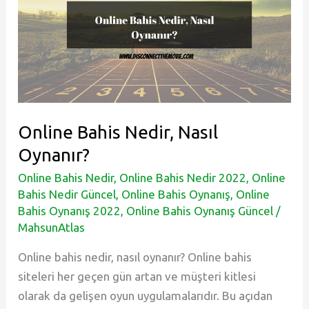
Online Bahis Nedir, Nasıl
Oynanır?
Online Bahis Nedir
,
Online Bahis Nedir 2022
,
Online
Bahis Nedir Güncel
,
Online Bahis Oynanış
,
Online
Bahis Oynanış 2022
,
Online Bahis Oynanış Güncel
/
MahsunAtlas
Online bahis nedir, nasıl oynanır? Online bahis
siteleri her geçen gün artan ve müşteri kitlesi
olarak da gelişen oyun uygulamalarıdır. Bu açıdan