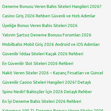
Deneme Bonusu Veren Bahis Siteleri Hangileri 2026?
Casino Giriş 2026 Rehberi Güvenli ve Hızlı Adımlar
Üyeliğe Bonus Veren Bahis Siteleri 2026
Yatırım Şartsız Deneme Bonusu Forumları 2026
Mobilbahis Mobil Giriş 2026 Android ve iOS Adımları
Güvenilir İddaa Siteleri Kaçak 2026 Rehberi
En Güvenilir Slot Siteleri 2026 Rehberi
Nakit Veren Siteler 2026 – Kazanç Fırsatları ve Güncel
Güvenilir Casino Siteleri Hangileri 2026? Detaylı
Spino Nedir? Bahisçiler İçin 2026 Detaylı Rehber
En İyi Deneme Bahis Siteleri 2026 Rehberi
Yatırımsız 100 TL Deneme Bonusu Veren Siteler 2026