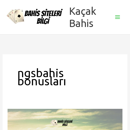
İçeriğe
Kaçak
atla
Bahis
Mai
Men
ngsbahis
bonusları