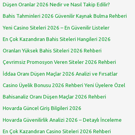
Düşen Oranlar 2026 Nedir ve Nasıl Takip Edilir?
Bahis Tahminleri 2026 Güvenilir Kaynak Bulma Rehberi
Yeni Casino Siteleri 2026 – En Güvenilir Listeler
En Çok Kazandıran Bahis Siteleri Hangileri 2026
Oranları Yüksek Bahis Siteleri 2026 Rehberi
Çevrimsiz Promosyon Veren Siteler 2026 Rehberi
İddaa Oranı Düşen Maçlar 2026 Analizi ve Fırsatlar
Casino Üyelik Bonusu 2026 Rehberi Yeni Üyelere Özel
Bahisanaliz Oranı Düşen Maçlar 2026 Rehberi
Hovarda Güncel Giriş Bilgileri 2026
Hovarda Güvenilirlik Analizi 2026 – Detaylı İnceleme
En Çok Kazandıran Casino Siteleri 2026 Rehberi