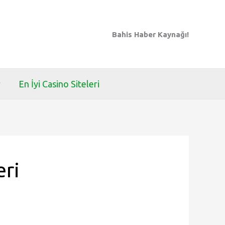
Bahis Haber Kaynağı!
r
En İyi Casino Siteleri
eri