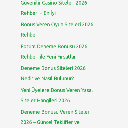
Güvenilir Casino Siteleri 2026
Rehberi – En İyi
Bonus Veren Oyun Siteleri 2026
Rehberi
Forum Deneme Bonusu 2026
Rehberi ile Yeni Fırsatlar
Deneme Bonus Siteleri 2026
Nedir ve Nasıl Bulunur?
Yeni Üyelere Bonus Veren Yasal
Siteler Hangileri 2026
Deneme Bonusu Veren Siteler
2026 – Güncel Teklifler ve