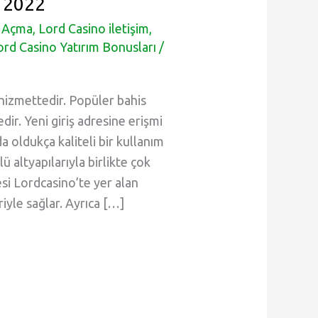
i 2022
p Açma
,
Lord Casino iletişim
,
ord Casino Yatırım Bonusları
/
 hizmettedir. Popüler bahis
dir. Yeni giriş adresine erişmi
da oldukça kaliteli bir kullanım
 altyapılarıyla birlikte çok
esi Lordcasino’te yer alan
iyle sağlar. Ayrıca […]