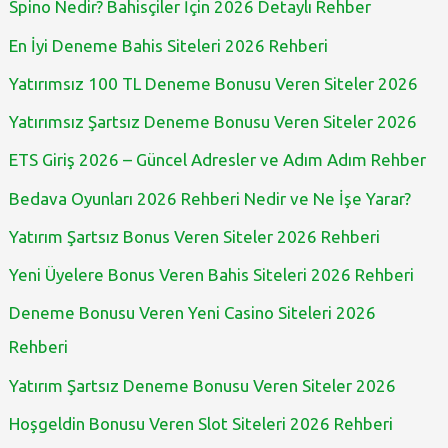
Spino Nedir? Bahisçiler İçin 2026 Detaylı Rehber
En İyi Deneme Bahis Siteleri 2026 Rehberi
Yatırımsız 100 TL Deneme Bonusu Veren Siteler 2026
Yatırımsız Şartsız Deneme Bonusu Veren Siteler 2026
ETS Giriş 2026 – Güncel Adresler ve Adım Adım Rehber
Bedava Oyunları 2026 Rehberi Nedir ve Ne İşe Yarar?
Yatırım Şartsız Bonus Veren Siteler 2026 Rehberi
Yeni Üyelere Bonus Veren Bahis Siteleri 2026 Rehberi
Deneme Bonusu Veren Yeni Casino Siteleri 2026
Rehberi
Yatırım Şartsız Deneme Bonusu Veren Siteler 2026
Hoşgeldin Bonusu Veren Slot Siteleri 2026 Rehberi