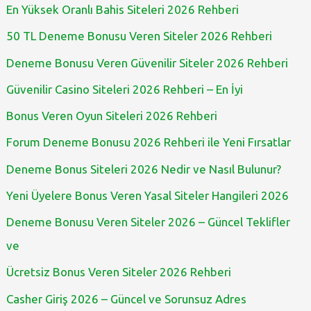
En Yüksek Oranlı Bahis Siteleri 2026 Rehberi
50 TL Deneme Bonusu Veren Siteler 2026 Rehberi
Deneme Bonusu Veren Güvenilir Siteler 2026 Rehberi
Güvenilir Casino Siteleri 2026 Rehberi – En İyi
Bonus Veren Oyun Siteleri 2026 Rehberi
Forum Deneme Bonusu 2026 Rehberi ile Yeni Fırsatlar
Deneme Bonus Siteleri 2026 Nedir ve Nasıl Bulunur?
Yeni Üyelere Bonus Veren Yasal Siteler Hangileri 2026
Deneme Bonusu Veren Siteler 2026 – Güncel Teklifler
ve
Ücretsiz Bonus Veren Siteler 2026 Rehberi
Casher Giriş 2026 – Güncel ve Sorunsuz Adres