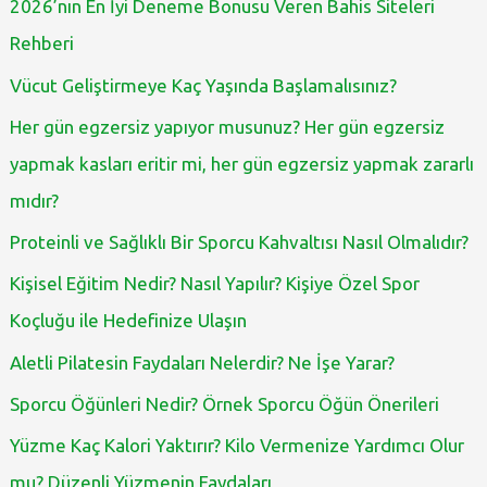
2026’nın En İyi Deneme Bonusu Veren Bahis Siteleri
Rehberi
Vücut Geliştirmeye Kaç Yaşında Başlamalısınız?
Her gün egzersiz yapıyor musunuz? Her gün egzersiz
yapmak kasları eritir mi, her gün egzersiz yapmak zararlı
mıdır?
Proteinli ve Sağlıklı Bir Sporcu Kahvaltısı Nasıl Olmalıdır?
Kişisel Eğitim Nedir? Nasıl Yapılır? Kişiye Özel Spor
Koçluğu ile Hedefinize Ulaşın
Aletli Pilatesin Faydaları Nelerdir? Ne İşe Yarar?
Sporcu Öğünleri Nedir? Örnek Sporcu Öğün Önerileri
Yüzme Kaç Kalori Yaktırır? Kilo Vermenize Yardımcı Olur
mu? Düzenli Yüzmenin Faydaları