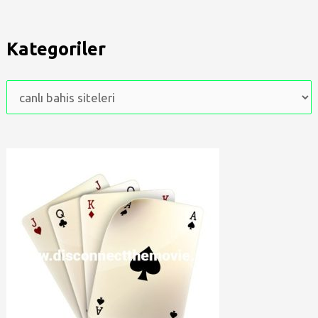
Kategoriler
K
a
t
e
g
o
r
i
l
e