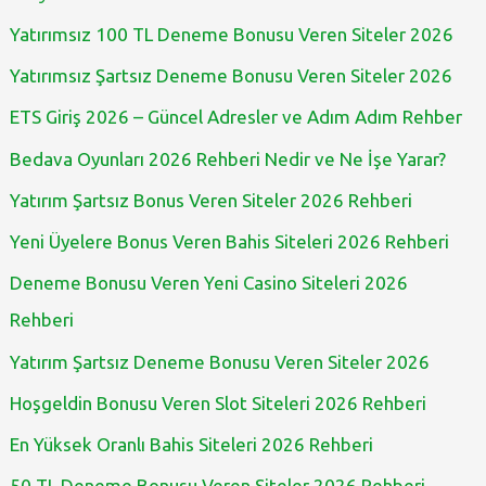
Yatırımsız 100 TL Deneme Bonusu Veren Siteler 2026
Yatırımsız Şartsız Deneme Bonusu Veren Siteler 2026
ETS Giriş 2026 – Güncel Adresler ve Adım Adım Rehber
Bedava Oyunları 2026 Rehberi Nedir ve Ne İşe Yarar?
Yatırım Şartsız Bonus Veren Siteler 2026 Rehberi
Yeni Üyelere Bonus Veren Bahis Siteleri 2026 Rehberi
Deneme Bonusu Veren Yeni Casino Siteleri 2026
Rehberi
Yatırım Şartsız Deneme Bonusu Veren Siteler 2026
Hoşgeldin Bonusu Veren Slot Siteleri 2026 Rehberi
En Yüksek Oranlı Bahis Siteleri 2026 Rehberi
50 TL Deneme Bonusu Veren Siteler 2026 Rehberi