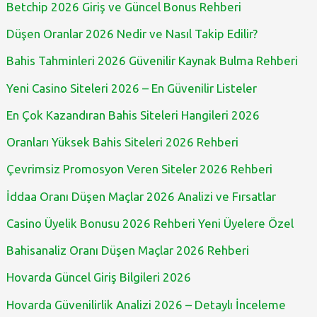
Betchip 2026 Giriş ve Güncel Bonus Rehberi
Düşen Oranlar 2026 Nedir ve Nasıl Takip Edilir?
Bahis Tahminleri 2026 Güvenilir Kaynak Bulma Rehberi
Yeni Casino Siteleri 2026 – En Güvenilir Listeler
En Çok Kazandıran Bahis Siteleri Hangileri 2026
Oranları Yüksek Bahis Siteleri 2026 Rehberi
Çevrimsiz Promosyon Veren Siteler 2026 Rehberi
İddaa Oranı Düşen Maçlar 2026 Analizi ve Fırsatlar
Casino Üyelik Bonusu 2026 Rehberi Yeni Üyelere Özel
Bahisanaliz Oranı Düşen Maçlar 2026 Rehberi
Hovarda Güncel Giriş Bilgileri 2026
Hovarda Güvenilirlik Analizi 2026 – Detaylı İnceleme