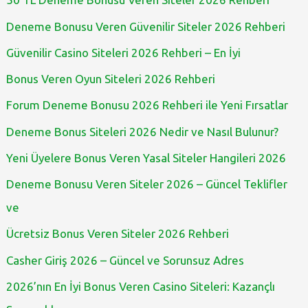
Deneme Bonusu Veren Güvenilir Siteler 2026 Rehberi
Güvenilir Casino Siteleri 2026 Rehberi – En İyi
Bonus Veren Oyun Siteleri 2026 Rehberi
Forum Deneme Bonusu 2026 Rehberi ile Yeni Fırsatlar
Deneme Bonus Siteleri 2026 Nedir ve Nasıl Bulunur?
Yeni Üyelere Bonus Veren Yasal Siteler Hangileri 2026
Deneme Bonusu Veren Siteler 2026 – Güncel Teklifler
ve
Ücretsiz Bonus Veren Siteler 2026 Rehberi
Casher Giriş 2026 – Güncel ve Sorunsuz Adres
2026’nın En İyi Bonus Veren Casino Siteleri: Kazançlı