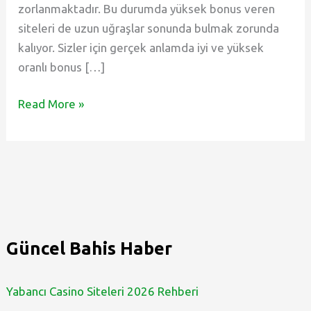
zorlanmaktadır. Bu durumda yüksek bonus veren
siteleri de uzun uğraşlar sonunda bulmak zorunda
kalıyor. Sizler için gerçek anlamda iyi ve yüksek
oranlı bonus […]
En
Read More »
İyi
Yüksek
Bonus
Veren
Canlı
Bahis
Siteleri
Güncel Bahis Haber
Yabancı Casino Siteleri 2026 Rehberi