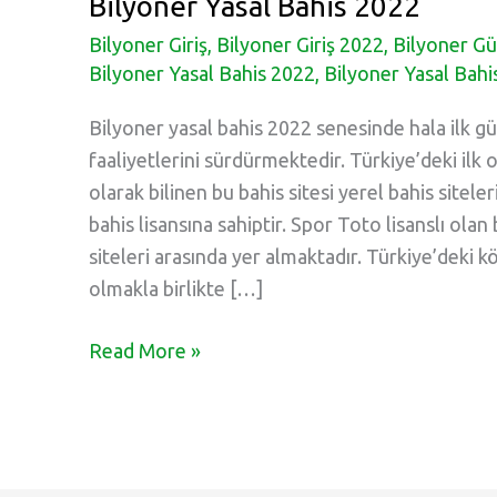
Bilyoner Yasal Bahis 2022
Bilyoner Giriş
,
Bilyoner Giriş 2022
,
Bilyoner Gü
Bilyoner Yasal Bahis 2022
,
Bilyoner Yasal Bahi
Bilyoner yasal bahis 2022 senesinde hala ilk g
faaliyetlerini sürdürmektedir. Türkiye’deki ilk 
olarak bilinen bu bahis sitesi yerel bahis sitele
bahis lisansına sahiptir. Spor Toto lisanslı olan 
siteleri arasında yer almaktadır. Türkiye’deki kö
olmakla birlikte […]
Bilyoner
Read More »
Yasal
Bahis
2022