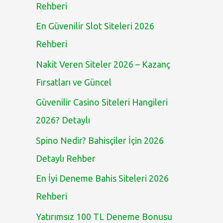
Rehberi
En Güvenilir Slot Siteleri 2026
Rehberi
Nakit Veren Siteler 2026 – Kazanç
Fırsatları ve Güncel
Güvenilir Casino Siteleri Hangileri
2026? Detaylı
Spino Nedir? Bahisçiler İçin 2026
Detaylı Rehber
En İyi Deneme Bahis Siteleri 2026
Rehberi
Yatırımsız 100 TL Deneme Bonusu