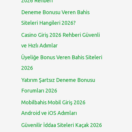
2026 Rehberi
Deneme Bonusu Veren Bahis
Siteleri Hangileri 2026?
Casino Giriş 2026 Rehberi Güvenli
ve Hızlı Adımlar
Üyeliğe Bonus Veren Bahis Siteleri
2026
Yatırım Şartsız Deneme Bonusu
Forumları 2026
Mobilbahis Mobil Giriş 2026
Android ve iOS Adımları
Güvenilir İddaa Siteleri Kaçak 2026