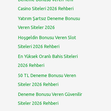
Casino Siteleri 2026 Rehberi
Yatırım Şartsız Deneme Bonusu
Veren Siteler 2026
Hoşgeldin Bonusu Veren Slot
Siteleri 2026 Rehberi
En Yüksek Oranlı Bahis Siteleri
2026 Rehberi
50 TL Deneme Bonusu Veren
Siteler 2026 Rehberi
Deneme Bonusu Veren Güvenilir
Siteler 2026 Rehberi