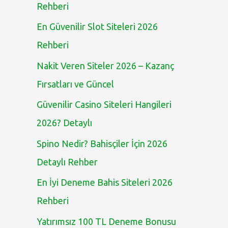
Rehberi
En Güvenilir Slot Siteleri 2026
Rehberi
Nakit Veren Siteler 2026 – Kazanç
Fırsatları ve Güncel
Güvenilir Casino Siteleri Hangileri
2026? Detaylı
Spino Nedir? Bahisçiler İçin 2026
Detaylı Rehber
En İyi Deneme Bahis Siteleri 2026
Rehberi
Yatırımsız 100 TL Deneme Bonusu