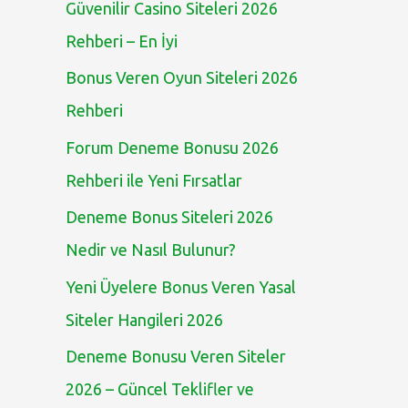
Güvenilir Casino Siteleri 2026
Rehberi – En İyi
Bonus Veren Oyun Siteleri 2026
Rehberi
Forum Deneme Bonusu 2026
Rehberi ile Yeni Fırsatlar
Deneme Bonus Siteleri 2026
Nedir ve Nasıl Bulunur?
Yeni Üyelere Bonus Veren Yasal
Siteler Hangileri 2026
Deneme Bonusu Veren Siteler
2026 – Güncel Teklifler ve