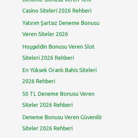
Casino Siteleri 2026 Rehberi
Yatırım Şartsız Deneme Bonusu
Veren Siteler 2026
Hoşgeldin Bonusu Veren Slot
Siteleri 2026 Rehberi
En Yüksek Oranlı Bahis Siteleri
2026 Rehberi
50 TL Deneme Bonusu Veren
Siteler 2026 Rehberi
Deneme Bonusu Veren Güvenilir
Siteler 2026 Rehberi