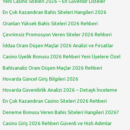
Yeni Casino Siteleri 2026 – En Güvenilir Listeler
En Çok Kazandıran Bahis Siteleri Hangileri 2026
Oranları Yüksek Bahis Siteleri 2026 Rehberi
Çevrimsiz Promosyon Veren Siteler 2026 Rehberi
İddaa Oranı Düşen Maçlar 2026 Analizi ve Fırsatlar
Casino Üyelik Bonusu 2026 Rehberi Yeni Üyelere Özel
Bahisanaliz Oranı Düşen Maçlar 2026 Rehberi
Hovarda Güncel Giriş Bilgileri 2026
Hovarda Güvenilirlik Analizi 2026 – Detaylı İnceleme
En Çok Kazandıran Casino Siteleri 2026 Rehberi
Deneme Bonusu Veren Bahis Siteleri Hangileri 2026?
Casino Giriş 2026 Rehberi Güvenli ve Hızlı Adımlar