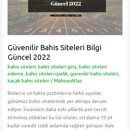
Güvenilir Bahis Siteleri Bilgi
Güncel 2022
bahis siteleri
,
bahis siteleri giriş
,
bahis siteleri
ödeme
,
bahis siteleri üyelik
,
güvenilir bahis siteleri
,
kaçak bahis siteleri
/
MahsunAtlas
Binlerce ve hatta yüzbinlerce farklı oyunlar,
günümüz bahis sitelerinde yer almaya devam
ediyor. İnsanların daha eski yıllarda pek tercih
etmemiş oldukları bu tür siteler, ortalama 10 yıl
kadar süredir ciddi anlamda rağbet görüyor. Aynı