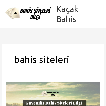
İçeriğe
Kaçak
atla
Bahis
Mai
Men
bahis siteleri