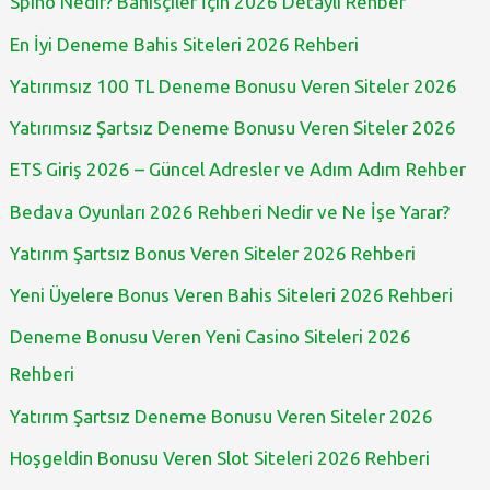
Spino Nedir? Bahisçiler İçin 2026 Detaylı Rehber
En İyi Deneme Bahis Siteleri 2026 Rehberi
Yatırımsız 100 TL Deneme Bonusu Veren Siteler 2026
Yatırımsız Şartsız Deneme Bonusu Veren Siteler 2026
ETS Giriş 2026 – Güncel Adresler ve Adım Adım Rehber
Bedava Oyunları 2026 Rehberi Nedir ve Ne İşe Yarar?
Yatırım Şartsız Bonus Veren Siteler 2026 Rehberi
Yeni Üyelere Bonus Veren Bahis Siteleri 2026 Rehberi
Deneme Bonusu Veren Yeni Casino Siteleri 2026
Rehberi
Yatırım Şartsız Deneme Bonusu Veren Siteler 2026
Hoşgeldin Bonusu Veren Slot Siteleri 2026 Rehberi