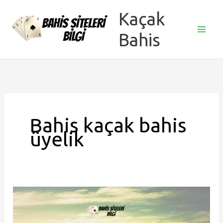
İçeriğe
Kaçak
atla
Bahis
Mai
Men
Bahis kaçak bahis
üyelik