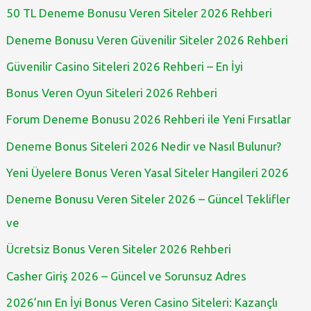
50 TL Deneme Bonusu Veren Siteler 2026 Rehberi
Deneme Bonusu Veren Güvenilir Siteler 2026 Rehberi
Güvenilir Casino Siteleri 2026 Rehberi – En İyi
Bonus Veren Oyun Siteleri 2026 Rehberi
Forum Deneme Bonusu 2026 Rehberi ile Yeni Fırsatlar
Deneme Bonus Siteleri 2026 Nedir ve Nasıl Bulunur?
Yeni Üyelere Bonus Veren Yasal Siteler Hangileri 2026
Deneme Bonusu Veren Siteler 2026 – Güncel Teklifler
ve
Ücretsiz Bonus Veren Siteler 2026 Rehberi
Casher Giriş 2026 – Güncel ve Sorunsuz Adres
2026’nın En İyi Bonus Veren Casino Siteleri: Kazançlı