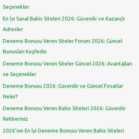
Seçenekler
En İyi Sanal Bahis Siteleri 2026: Güvenilir ve Kazançlı
Adresler
Deneme Bonusu Veren Siteler Forum 2026: Güncel
Bonusları Keşfedin
Deneme Bonusu Veren Siteler Güncel 2026: Avantajları
ve Seçenekler
Deneme Bonusu 2026: Güvenilir ve Güncel Fırsatlar
Neler?
Deneme Bonusu Veren Bahis Siteleri 2026: Güvenilir
Rehberiniz
2026’nın En İyi Deneme Bonusu Veren Bahis Siteleri