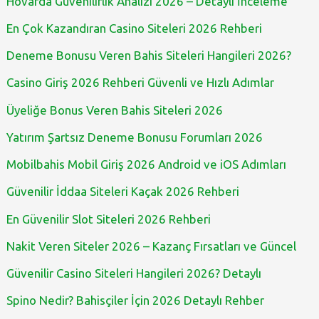
Hovarda Güvenilirlik Analizi 2026 – Detaylı İnceleme
En Çok Kazandıran Casino Siteleri 2026 Rehberi
Deneme Bonusu Veren Bahis Siteleri Hangileri 2026?
Casino Giriş 2026 Rehberi Güvenli ve Hızlı Adımlar
Üyeliğe Bonus Veren Bahis Siteleri 2026
Yatırım Şartsız Deneme Bonusu Forumları 2026
Mobilbahis Mobil Giriş 2026 Android ve iOS Adımları
Güvenilir İddaa Siteleri Kaçak 2026 Rehberi
En Güvenilir Slot Siteleri 2026 Rehberi
Nakit Veren Siteler 2026 – Kazanç Fırsatları ve Güncel
Güvenilir Casino Siteleri Hangileri 2026? Detaylı
Spino Nedir? Bahisçiler İçin 2026 Detaylı Rehber