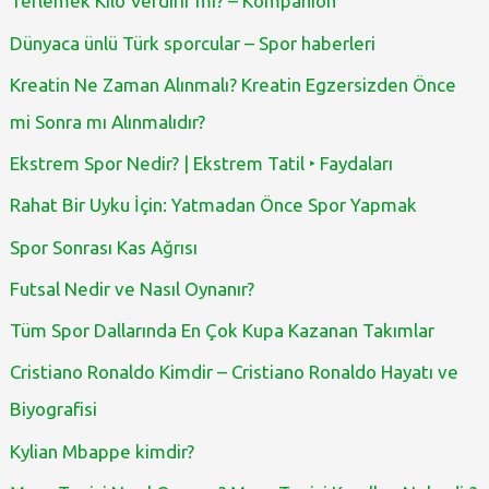
Terlemek Kilo Verdirir mi? – Kompanion
Dünyaca ünlü Türk sporcular – Spor haberleri
Kreatin Ne Zaman Alınmalı? Kreatin Egzersizden Önce
mi Sonra mı Alınmalıdır?
Ekstrem Spor Nedir? | Ekstrem Tatil ‣ Faydaları
Rahat Bir Uyku İçin: Yatmadan Önce Spor Yapmak
Spor Sonrası Kas Ağrısı
Futsal Nedir ve Nasıl Oynanır?
Tüm Spor Dallarında En Çok Kupa Kazanan Takımlar
Cristiano Ronaldo Kimdir – Cristiano Ronaldo Hayatı ve
Biyografisi
Kylian Mbappe kimdir?