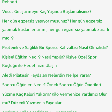
Rehberi
Vücut Geliştirmeye Kaç Yaşında Başlamalısınız?
Her gün egzersiz yapıyor musunuz? Her gün egzersiz
yapmak kasları eritir mi, her gün egzersiz yapmak zararlı
mıdır?
Proteinli ve Sağlıklı Bir Sporcu Kahvaltısı Nasıl Olmalıdır?
Kişisel Eğitim Nedir? Nasıl Yapılır? Kişiye Özel Spor
Koçluğu ile Hedefinize Ulaşın
Aletli Pilatesin Faydaları Nelerdir? Ne İşe Yarar?
Sporcu Öğünleri Nedir? Örnek Sporcu Öğün Önerileri
Yüzme Kaç Kalori Yaktırır? Kilo Vermenize Yardımcı Olur
mu? Düzenli Yüzmenin Faydaları