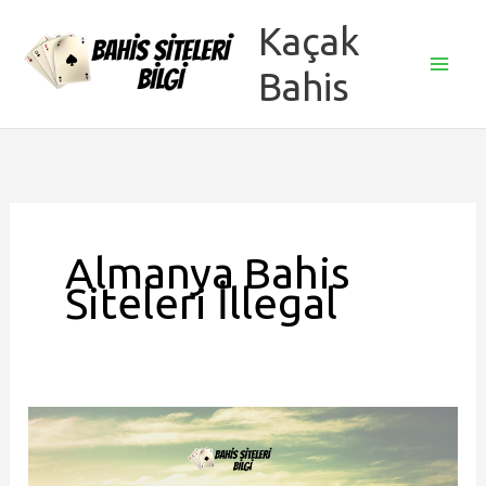
İçeriğe
Kaçak
atla
Bahis
Mai
Men
Almanya Bahis
Siteleri İllegal