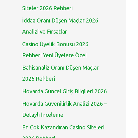
Siteler 2026 Rehberi
İddaa Oranı Düşen Maçlar 2026
Analizi ve Fırsatlar
Casino Üyelik Bonusu 2026
Rehberi Yeni Üyelere Özel
Bahisanaliz Oranı Düşen Maçlar
2026 Rehberi
Hovarda Güncel Giriş Bilgileri 2026
Hovarda Güvenilirlik Analizi 2026 –
Detaylı İnceleme
En Çok Kazandıran Casino Siteleri