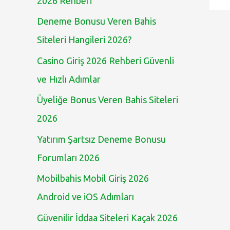
2026 Rehberi
Deneme Bonusu Veren Bahis
Siteleri Hangileri 2026?
Casino Giriş 2026 Rehberi Güvenli
ve Hızlı Adımlar
Üyeliğe Bonus Veren Bahis Siteleri
2026
Yatırım Şartsız Deneme Bonusu
Forumları 2026
Mobilbahis Mobil Giriş 2026
Android ve iOS Adımları
Güvenilir İddaa Siteleri Kaçak 2026