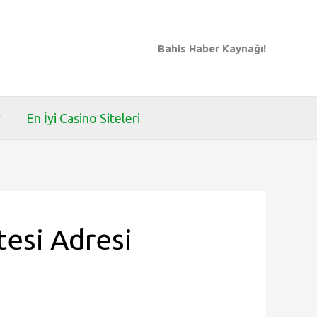
Bahis Haber Kaynağı!
r
En İyi Casino Siteleri
tesi Adresi