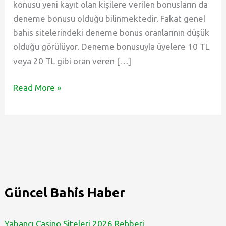
konusu yeni kayıt olan kişilere verilen bonusların da
deneme bonusu olduğu bilinmektedir. Fakat genel
bahis sitelerindeki deneme bonus oranlarının düşük
olduğu görülüyor. Deneme bonusuyla üyelere 10 TL
veya 20 TL gibi oran veren […]
100
Read More »
TL
Deneme
Bonusu
Veren
Siteler
Listesi
2022
Güncel Bahis Haber
Yabancı Casino Siteleri 2026 Rehberi