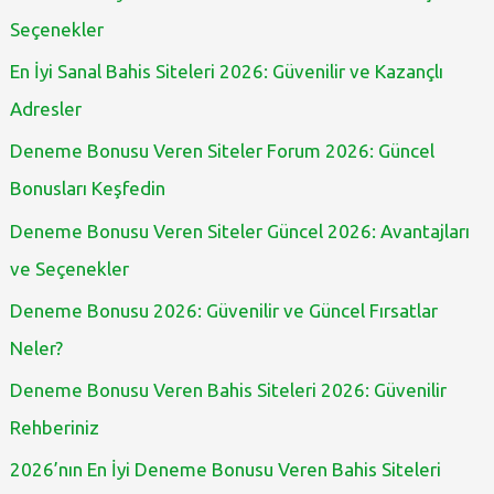
Seçenekler
En İyi Sanal Bahis Siteleri 2026: Güvenilir ve Kazançlı
Adresler
Deneme Bonusu Veren Siteler Forum 2026: Güncel
Bonusları Keşfedin
Deneme Bonusu Veren Siteler Güncel 2026: Avantajları
ve Seçenekler
Deneme Bonusu 2026: Güvenilir ve Güncel Fırsatlar
Neler?
Deneme Bonusu Veren Bahis Siteleri 2026: Güvenilir
Rehberiniz
2026’nın En İyi Deneme Bonusu Veren Bahis Siteleri