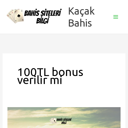
İçeriğe
Kaçak
atla
Bahis
Mai
Men
100TL bonus
verilir mi