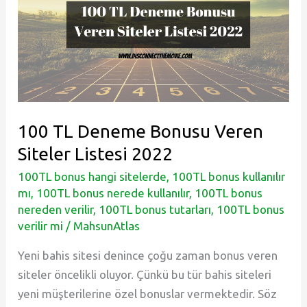
100 TL Deneme Bonusu Veren
Siteler Listesi 2022
100TL bonus hangi sitelerde
,
100TL bonus kullanılır
mı
,
100TL bonus nerede kullanılır
,
100TL bonus
nereden verilir
,
100TL bonus tutarları
,
100TL bonus
verilir mi
/
MahsunAtlas
Yeni bahis sitesi denince çoğu zaman bonus veren
siteler öncelikli oluyor. Çünkü bu tür bahis siteleri
yeni müşterilerine özel bonuslar vermektedir. Söz