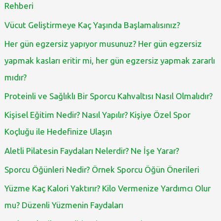
Rehberi
Vücut Geliştirmeye Kaç Yaşında Başlamalısınız?
Her gün egzersiz yapıyor musunuz? Her gün egzersiz
yapmak kasları eritir mi, her gün egzersiz yapmak zararlı
mıdır?
Proteinli ve Sağlıklı Bir Sporcu Kahvaltısı Nasıl Olmalıdır?
Kişisel Eğitim Nedir? Nasıl Yapılır? Kişiye Özel Spor
Koçluğu ile Hedefinize Ulaşın
Aletli Pilatesin Faydaları Nelerdir? Ne İşe Yarar?
Sporcu Öğünleri Nedir? Örnek Sporcu Öğün Önerileri
Yüzme Kaç Kalori Yaktırır? Kilo Vermenize Yardımcı Olur
mu? Düzenli Yüzmenin Faydaları