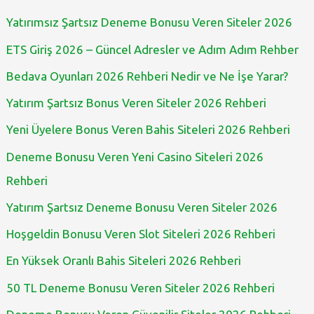
Yatırımsız Şartsız Deneme Bonusu Veren Siteler 2026
ETS Giriş 2026 – Güncel Adresler ve Adım Adım Rehber
Bedava Oyunları 2026 Rehberi Nedir ve Ne İşe Yarar?
Yatırım Şartsız Bonus Veren Siteler 2026 Rehberi
Yeni Üyelere Bonus Veren Bahis Siteleri 2026 Rehberi
Deneme Bonusu Veren Yeni Casino Siteleri 2026
Rehberi
Yatırım Şartsız Deneme Bonusu Veren Siteler 2026
Hoşgeldin Bonusu Veren Slot Siteleri 2026 Rehberi
En Yüksek Oranlı Bahis Siteleri 2026 Rehberi
50 TL Deneme Bonusu Veren Siteler 2026 Rehberi