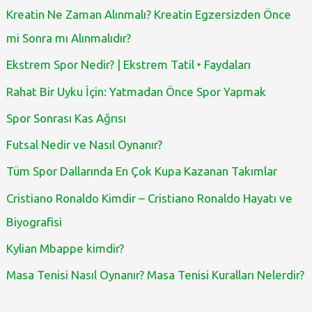
Kreatin Ne Zaman Alınmalı? Kreatin Egzersizden Önce
mi Sonra mı Alınmalıdır?
Ekstrem Spor Nedir? | Ekstrem Tatil ‣ Faydaları
Rahat Bir Uyku İçin: Yatmadan Önce Spor Yapmak
Spor Sonrası Kas Ağrısı
Futsal Nedir ve Nasıl Oynanır?
Tüm Spor Dallarında En Çok Kupa Kazanan Takımlar
Cristiano Ronaldo Kimdir – Cristiano Ronaldo Hayatı ve
Biyografisi
Kylian Mbappe kimdir?
Masa Tenisi Nasıl Oynanır? Masa Tenisi Kuralları Nelerdir?