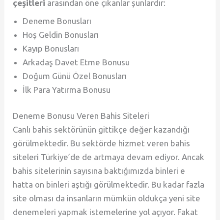
çeşitleri
arasından öne çıkanlar şunlardır:
Deneme Bonusları
Hoş Geldin Bonusları
Kayıp Bonusları
Arkadaş Davet Etme Bonusu
Doğum Günü Özel Bonusları
İlk Para Yatırma Bonusu
Deneme Bonusu Veren Bahis Siteleri
Canlı bahis sektörünün gittikçe değer kazandığı
görülmektedir. Bu sektörde hizmet veren bahis
siteleri Türkiye’de de artmaya devam ediyor. Ancak
bahis sitelerinin sayısına baktığımızda binleri e
hatta on binleri aştığı görülmektedir. Bu kadar fazla
site olması da insanların mümkün oldukça yeni site
denemeleri yapmak istemelerine yol açıyor. Fakat