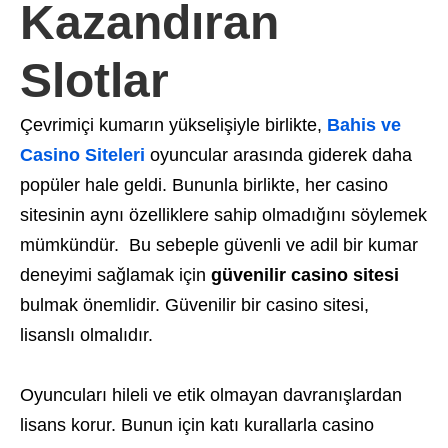
Kazandıran
Slotlar
Çevrimiçi kumarın yükselişiyle birlikte,
Bahis ve
Casino Siteleri
oyuncular arasında giderek daha
popüler hale geldi. Bununla birlikte, her casino
sitesinin aynı özelliklere sahip olmadığını söylemek
mümkündür. Bu sebeple güvenli ve adil bir kumar
deneyimi sağlamak için
güvenilir casino sitesi
bulmak önemlidir. Güvenilir bir casino sitesi,
lisanslı olmalıdır.
Oyuncuları hileli ve etik olmayan davranışlardan
lisans korur. Bunun için katı kurallarla casino