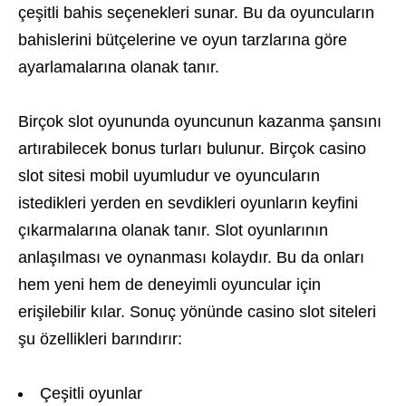
çeşitli bahis seçenekleri sunar. Bu da oyuncuların
bahislerini bütçelerine ve oyun tarzlarına göre
ayarlamalarına olanak tanır.
Birçok slot oyununda oyuncunun kazanma şansını
artırabilecek bonus turları bulunur. Birçok casino
slot sitesi mobil uyumludur ve oyuncuların
istedikleri yerden en sevdikleri oyunların keyfini
çıkarmalarına olanak tanır. Slot oyunlarının
anlaşılması ve oynanması kolaydır. Bu da onları
hem yeni hem de deneyimli oyuncular için
erişilebilir kılar. Sonuç yönünde casino slot siteleri
şu özellikleri barındırır:
Çeşitli oyunlar