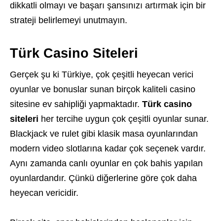
dikkatli olmayı ve başarı şansınızı artırmak için bir
strateji belirlemeyi unutmayın.
Türk Casino Siteleri
Gerçek şu ki Türkiye, çok çeşitli heyecan verici
oyunlar ve bonuslar sunan birçok kaliteli casino
sitesine ev sahipliği yapmaktadır.
Türk casino
siteleri
her tercihe uygun çok çeşitli oyunlar sunar.
Blackjack ve rulet gibi klasik masa oyunlarından
modern video slotlarına kadar çok seçenek vardır.
Aynı zamanda canlı oyunlar en çok bahis yapılan
oyunlardandır. Çünkü diğerlerine göre çok daha
heyecan vericidir.