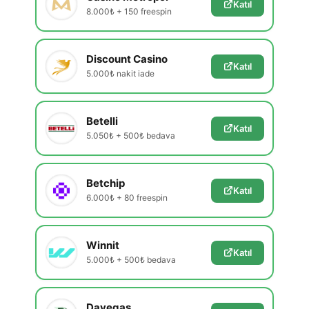
Katıl
8.000₺ + 150 freespin
Discount Casino
Katıl
5.000₺ nakit iade
Betelli
Katıl
5.050₺ + 500₺ bedava
Betchip
Katıl
6.000₺ + 80 freespin
Winnit
Katıl
5.000₺ + 500₺ bedava
Davegas