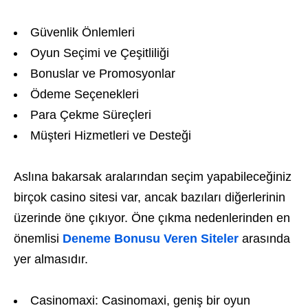
Güvenlik Önlemleri
Oyun Seçimi ve Çeşitliliği
Bonuslar ve Promosyonlar
Ödeme Seçenekleri
Para Çekme Süreçleri
Müşteri Hizmetleri ve Desteği
Aslına bakarsak aralarından seçim yapabileceğiniz
birçok casino sitesi var, ancak bazıları diğerlerinin
üzerinde öne çıkıyor. Öne çıkma nedenlerinden en
önemlisi
Deneme Bonusu Veren Siteler
arasında
yer almasıdır.
Casinomaxi: Casinomaxi, geniş bir oyun