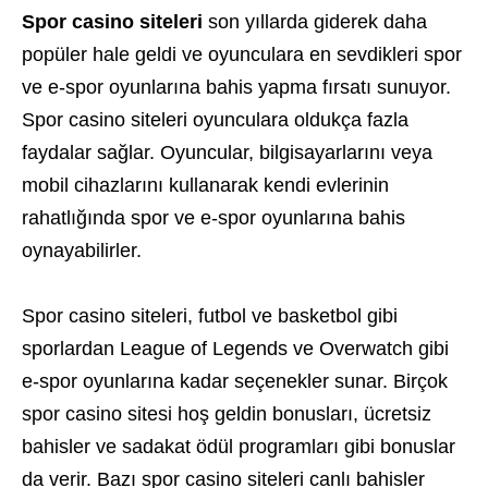
Spor casino siteleri
son yıllarda giderek daha
popüler hale geldi ve oyunculara en sevdikleri spor
ve e-spor oyunlarına bahis yapma fırsatı sunuyor.
Spor casino siteleri oyunculara oldukça fazla
faydalar sağlar. Oyuncular, bilgisayarlarını veya
mobil cihazlarını kullanarak kendi evlerinin
rahatlığında spor ve e-spor oyunlarına bahis
oynayabilirler.
Spor casino siteleri, futbol ve basketbol gibi
sporlardan League of Legends ve Overwatch gibi
e-spor oyunlarına kadar seçenekler sunar. Birçok
spor casino sitesi hoş geldin bonusları, ücretsiz
bahisler ve sadakat ödül programları gibi bonuslar
da verir. Bazı spor casino siteleri canlı bahisler