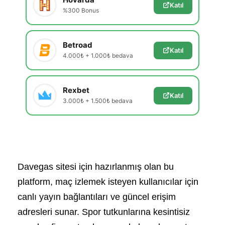
Katıl
%300 Bonus
Betroad
Katıl
4.000₺ + 1.000₺ bedava
Rexbet
Katıl
3.000₺ + 1.500₺ bedava
Davegas sitesi için hazırlanmış olan bu
platform, maç izlemek isteyen kullanıcılar için
canlı yayın bağlantıları ve güncel erişim
adresleri sunar. Spor tutkunlarına kesintisiz