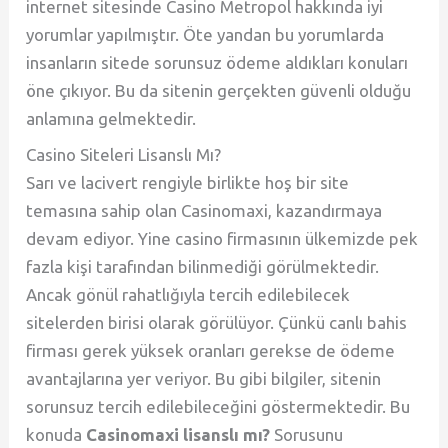
internet sitesinde Casino Metropol hakkında iyi
yorumlar yapılmıştır. Öte yandan bu yorumlarda
insanların sitede sorunsuz ödeme aldıkları konuları
öne çıkıyor. Bu da sitenin gerçekten güvenli olduğu
anlamına gelmektedir.
Casino Siteleri Lisanslı Mı?
Sarı ve lacivert rengiyle birlikte hoş bir site
temasına sahip olan Casinomaxi, kazandırmaya
devam ediyor. Yine casino firmasının ülkemizde pek
fazla kişi tarafından bilinmediği görülmektedir.
Ancak gönül rahatlığıyla tercih edilebilecek
sitelerden birisi olarak görülüyor. Çünkü canlı bahis
firması gerek yüksek oranları gerekse de ödeme
avantajlarına yer veriyor. Bu gibi bilgiler, sitenin
sorunsuz tercih edilebileceğini göstermektedir. Bu
konuda
Casinomaxi lisanslı mı?
Sorusunu