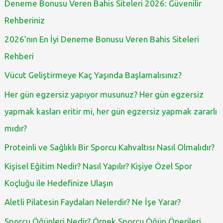
Deneme Bonusu Veren Bahis Siteleri 2026: Güvenilir
Rehberiniz
2026’nın En İyi Deneme Bonusu Veren Bahis Siteleri
Rehberi
Vücut Geliştirmeye Kaç Yaşında Başlamalısınız?
Her gün egzersiz yapıyor musunuz? Her gün egzersiz
yapmak kasları eritir mi, her gün egzersiz yapmak zararlı
mıdır?
Proteinli ve Sağlıklı Bir Sporcu Kahvaltısı Nasıl Olmalıdır?
Kişisel Eğitim Nedir? Nasıl Yapılır? Kişiye Özel Spor
Koçluğu ile Hedefinize Ulaşın
Aletli Pilatesin Faydaları Nelerdir? Ne İşe Yarar?
Sporcu Öğünleri Nedir? Örnek Sporcu Öğün Önerileri