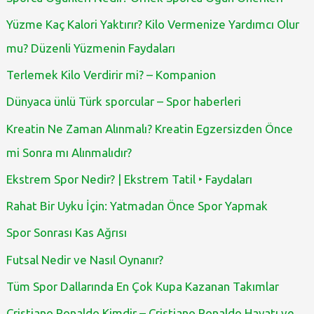
Yüzme Kaç Kalori Yaktırır? Kilo Vermenize Yardımcı Olur
mu? Düzenli Yüzmenin Faydaları
Terlemek Kilo Verdirir mi? – Kompanion
Dünyaca ünlü Türk sporcular – Spor haberleri
Kreatin Ne Zaman Alınmalı? Kreatin Egzersizden Önce
mi Sonra mı Alınmalıdır?
Ekstrem Spor Nedir? | Ekstrem Tatil ‣ Faydaları
Rahat Bir Uyku İçin: Yatmadan Önce Spor Yapmak
Spor Sonrası Kas Ağrısı
Futsal Nedir ve Nasıl Oynanır?
Tüm Spor Dallarında En Çok Kupa Kazanan Takımlar
Cristiano Ronaldo Kimdir – Cristiano Ronaldo Hayatı ve