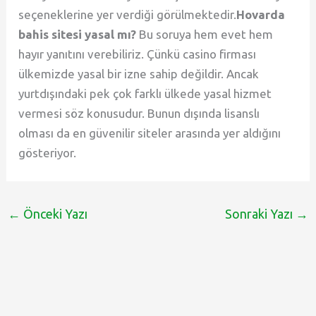
seçeneklerine yer verdiği görülmektedir.
Hovarda
bahis sitesi yasal mı?
Bu soruya hem evet hem
hayır yanıtını verebiliriz. Çünkü casino firması
ülkemizde yasal bir izne sahip değildir. Ancak
yurtdışındaki pek çok farklı ülkede yasal hizmet
vermesi söz konusudur. Bunun dışında lisanslı
olması da en güvenilir siteler arasında yer aldığını
gösteriyor.
←
Önceki Yazı
Sonraki Yazı
→