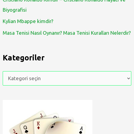
Biyografisi
Kylian Mbappe kimdir?
Masa Tenisi Nasıl Oynanır? Masa Tenisi Kuralları Nelerdir?
Kategoriler
K
a
t
e
g
o