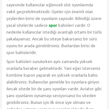
sayesinde kullanıcılar eğlenceli slot oyunlarında
vakit geçirebilmektedir. Üyeler için önemli olan
şeylerden birisi de oyunların sayısıdır. Bilindiği üzere
yasal sitelerde sadece
spor
bahisleri vardır. O
nedenle kullanıcılar istediği avantajlı ortamı bir türlü
yakalayamaz. Ancak bu siteye bakarsanız bir sürü
oyunu bir arada görebilirsiniz. Bunlardan birisi de
spor bahisleridir.
Spor bahisleri sunulurken aynı zamanda yüksek
oranlarla beraber gelmektedir. Yani eğer isterseniz
kombine kupon yaparak en yüksek oranlarla bahis
alabilirsiniz. Kullanıcılar genelde bu oyunlara giriyor.
Ancak sitede bir de şans oyunları vardır. Aviator gibi
şans oyunlarını oynamayı seviyorsanız bu siteden
girebilirsiniz. Bunun için ilk önce üye olmanı ve