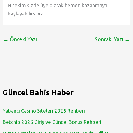
Nitekim sizde üye olarak hemen kazanmaya
başlayabilirsiniz.
←
Önceki Yazı
Sonraki Yazı
→
Güncel Bahis Haber
Yabancı Casino Siteleri 2026 Rehberi
Betchip 2026 Giriş ve Güncel Bonus Rehberi