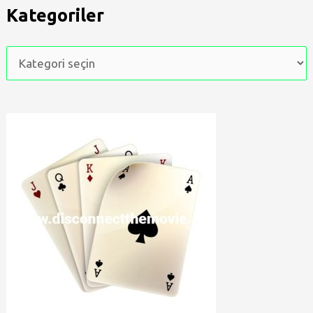
Kategoriler
K
a
t
e
g
o
r
i
l
e
r