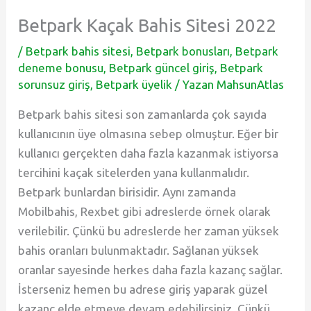
Betpark Kaçak Bahis Sitesi 2022
/
Betpark bahis sitesi
,
Betpark bonusları
,
Betpark
deneme bonusu
,
Betpark güncel giriş
,
Betpark
sorunsuz giriş
,
Betpark üyelik
/ Yazan
MahsunAtlas
Betpark bahis sitesi son zamanlarda çok sayıda
kullanıcının üye olmasına sebep olmuştur. Eğer bir
kullanıcı gerçekten daha fazla kazanmak istiyorsa
tercihini kaçak sitelerden yana kullanmalıdır.
Betpark bunlardan birisidir. Aynı zamanda
Mobilbahis, Rexbet gibi adreslerde örnek olarak
verilebilir. Çünkü bu adreslerde her zaman yüksek
bahis oranları bulunmaktadır. Sağlanan yüksek
oranlar sayesinde herkes daha fazla kazanç sağlar.
İsterseniz hemen bu adrese giriş yaparak güzel
kazanç elde etmeye devam edebilirsiniz. Çünkü