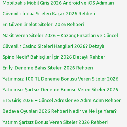
Mobilbahis Mobil Giriş 2026 Android ve iOS Adımları
Güvenilir İddaa Siteleri Kaçak 2026 Rehberi
En Güvenilir Slot Siteleri 2026 Rehberi
Nakit Veren Siteler 2026 – Kazanç Fırsatları ve Güncel
Güvenilir Casino Siteleri Hangileri 2026? Detaylı
Spino Nedir? Bahisçiler İçin 2026 Detaylı Rehber
En İyi Deneme Bahis Siteleri 2026 Rehberi
Yatırımsız 100 TL Deneme Bonusu Veren Siteler 2026
Yatırımsız Şartsız Deneme Bonusu Veren Siteler 2026
ETS Giriş 2026 – Güncel Adresler ve Adım Adım Rehber
Bedava Oyunları 2026 Rehberi Nedir ve Ne İşe Yarar?
Yatırım Şartsız Bonus Veren Siteler 2026 Rehberi