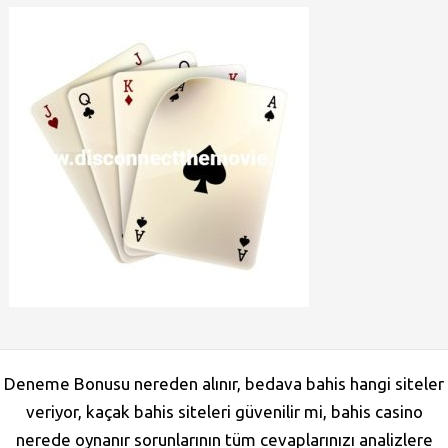
e
g
o
r
i
l
e
r
Deneme Bonusu nereden alınır, bedava bahis hangi siteler
veriyor, kaçak bahis siteleri güvenilir mi, bahis casino
nerede oynanır sorunlarının tüm cevaplarınızı analizlere