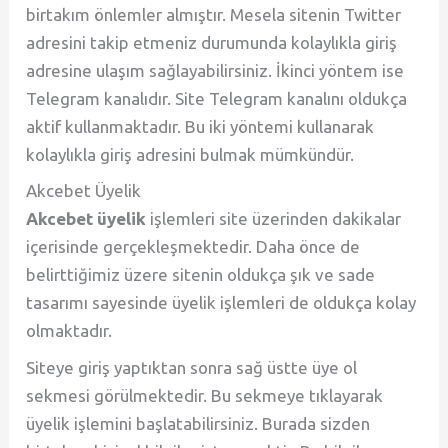
birtakım önlemler almıştır. Mesela sitenin Twitter
adresini takip etmeniz durumunda kolaylıkla giriş
adresine ulaşım sağlayabilirsiniz. İkinci yöntem ise
Telegram kanalıdır. Site Telegram kanalını oldukça
aktif kullanmaktadır. Bu iki yöntemi kullanarak
kolaylıkla giriş adresini bulmak mümkündür.
Akcebet Üyelik
Akcebet üyelik
işlemleri site üzerinden dakikalar
içerisinde gerçekleşmektedir. Daha önce de
belirttiğimiz üzere sitenin oldukça şık ve sade
tasarımı sayesinde üyelik işlemleri de oldukça kolay
olmaktadır.
Siteye giriş yaptıktan sonra sağ üstte üye ol
sekmesi görülmektedir. Bu sekmeye tıklayarak
üyelik işlemini başlatabilirsiniz. Burada sizden