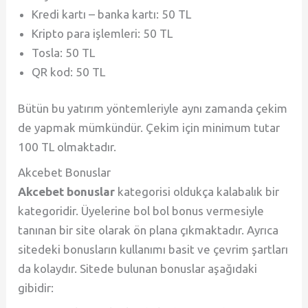
Kredi kartı – banka kartı: 50 TL
Kripto para işlemleri: 50 TL
Tosla: 50 TL
QR kod: 50 TL
Bütün bu yatırım yöntemleriyle aynı zamanda çekim
de yapmak mümkündür. Çekim için minimum tutar
100 TL olmaktadır.
Akcebet Bonuslar
Akcebet bonuslar
kategorisi oldukça kalabalık bir
kategoridir. Üyelerine bol bol bonus vermesiyle
tanınan bir site olarak ön plana çıkmaktadır. Ayrıca
sitedeki bonusların kullanımı basit ve çevrim şartları
da kolaydır. Sitede bulunan bonuslar aşağıdaki
gibidir: