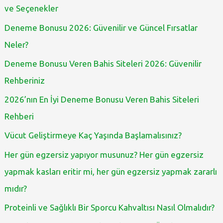
ve Seçenekler
Deneme Bonusu 2026: Güvenilir ve Güncel Fırsatlar
Neler?
Deneme Bonusu Veren Bahis Siteleri 2026: Güvenilir
Rehberiniz
2026’nın En İyi Deneme Bonusu Veren Bahis Siteleri
Rehberi
Vücut Geliştirmeye Kaç Yaşında Başlamalısınız?
Her gün egzersiz yapıyor musunuz? Her gün egzersiz
yapmak kasları eritir mi, her gün egzersiz yapmak zararlı
mıdır?
Proteinli ve Sağlıklı Bir Sporcu Kahvaltısı Nasıl Olmalıdır?