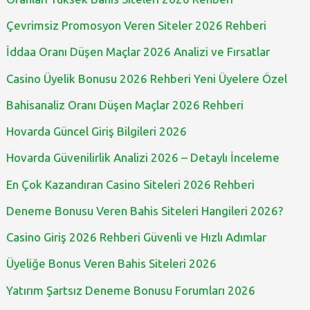
Çevrimsiz Promosyon Veren Siteler 2026 Rehberi
İddaa Oranı Düşen Maçlar 2026 Analizi ve Fırsatlar
Casino Üyelik Bonusu 2026 Rehberi Yeni Üyelere Özel
Bahisanaliz Oranı Düşen Maçlar 2026 Rehberi
Hovarda Güncel Giriş Bilgileri 2026
Hovarda Güvenilirlik Analizi 2026 – Detaylı İnceleme
En Çok Kazandıran Casino Siteleri 2026 Rehberi
Deneme Bonusu Veren Bahis Siteleri Hangileri 2026?
Casino Giriş 2026 Rehberi Güvenli ve Hızlı Adımlar
Üyeliğe Bonus Veren Bahis Siteleri 2026
Yatırım Şartsız Deneme Bonusu Forumları 2026